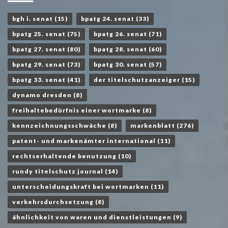
bgh i. senat
(15)
bpatg 24. senat
(33)
bpatg 25. senat
(75)
bpatg 26. senat
(71)
bpatg 27. senat
(80)
bpatg 28. senat
(60)
bpatg 29. senat
(73)
bpatg 30. senat
(57)
bpatg 33. senat
(41)
der titelschutzanzeiger
(15)
dynamo dresden
(8)
freihaltebedürfnis einer wortmarke
(8)
kennzeichnungsschwäche
(8)
markenblatt
(276)
patent- und markenämter international
(11)
rechtserhaltende benutzung
(10)
rundy titelschutz journal
(14)
unterscheidungskraft bei wortmarken
(11)
verkehrsdurchsetzung
(8)
ähnlichkeit von waren und dienstleistungen
(9)