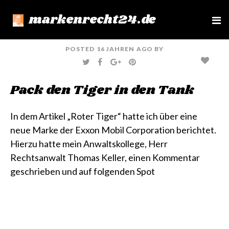
markenrecht24.de
e
n
u
POSTED
16 JAHREN
AGO
BY
T
F
G
P
W
A
O
I
I
C
O
N
T
E
G
T
Pack den Tiger in den Tank
T
B
L
E
E
O
E
R
R
O
+
E
K
S
T
In dem Artikel
„Roter Tiger“
hatte ich über eine
neue Marke der Exxon Mobil Corporation berichtet.
Hierzu hatte mein Anwaltskollege, Herr
Rechtsanwalt Thomas Keller, einen Kommentar
geschrieben und auf folgenden Spot