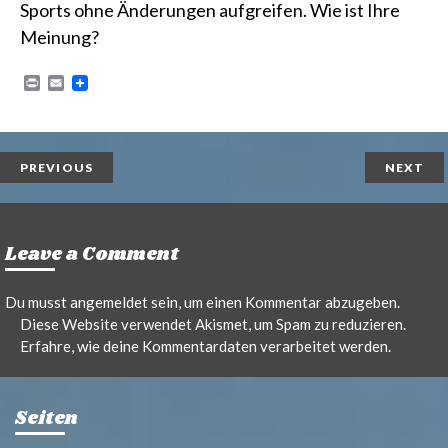
Sports ohne Änderungen aufgreifen. Wie ist Ihre
Meinung?
P
E
r
m
i
a
n
i
t
l
PREVIOUS
NEXT
Leave a Comment
Du musst
angemeldet
sein, um einen Kommentar abzugeben.
Diese Website verwendet Akismet, um Spam zu reduzieren.
Erfahre, wie deine Kommentardaten verarbeitet werden.
Seiten