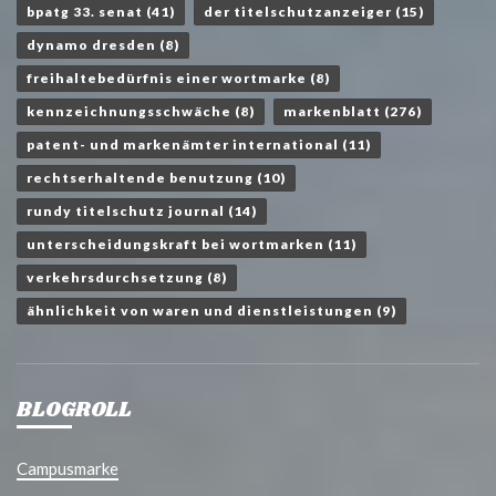
bpatg 33. senat
(41)
der titelschutzanzeiger
(15)
dynamo dresden
(8)
freihaltebedürfnis einer wortmarke
(8)
kennzeichnungsschwäche
(8)
markenblatt
(276)
patent- und markenämter international
(11)
rechtserhaltende benutzung
(10)
rundy titelschutz journal
(14)
unterscheidungskraft bei wortmarken
(11)
verkehrsdurchsetzung
(8)
ähnlichkeit von waren und dienstleistungen
(9)
BLOGROLL
Campusmarke