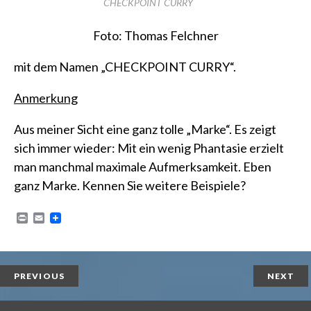
CHECKPOINT CURRY
Foto: Thomas Felchner
mit dem Namen „CHECKPOINT CURRY“.
Anmerkung
Aus meiner Sicht eine ganz tolle „Marke“. Es zeigt
sich immer wieder: Mit ein wenig Phantasie erzielt
man manchmal maximale Aufmerksamkeit. Eben
ganz Marke. Kennen Sie weitere Beispiele?
P
E
r
m
i
a
n
i
t
l
PREVIOUS
NEXT