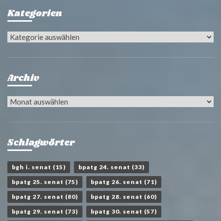
Kategorien
Kategorien
Archiv
Archiv
Schlagwörter
bgh i. senat
(15)
bpatg 24. senat
(33)
bpatg 25. senat
(75)
bpatg 26. senat
(71)
bpatg 27. senat
(80)
bpatg 28. senat
(60)
bpatg 29. senat
(73)
bpatg 30. senat
(57)