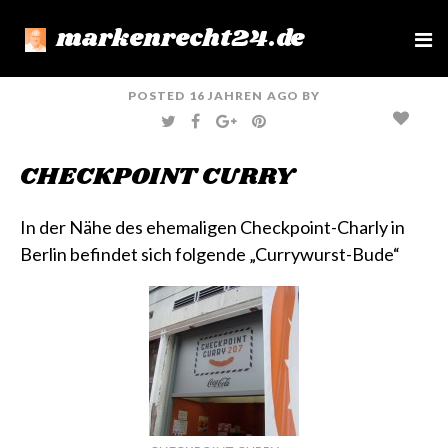
markenrecht24.de
e
n
u
POSTED
16 JAHREN
AGO
BY
T
F
G
P
W
A
O
I
I
C
O
N
T
E
G
T
CHECKPOINT CURRY
T
B
L
E
E
O
E
R
R
O
+
E
K
S
T
In der Nähe des ehemaligen
Checkpoint-Charly
in
Berlin befindet sich folgende „Currywurst-Bude“