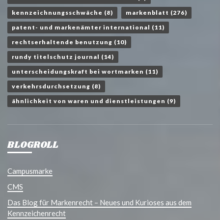
kennzeichnungsschwäche
(8)
markenblatt
(276)
patent- und markenämter international
(11)
rechtserhaltende benutzung
(10)
rundy titelschutz journal
(14)
unterscheidungskraft bei wortmarken
(11)
verkehrsdurchsetzung
(8)
ähnlichkeit von waren und dienstleistungen
(9)
BLOGROLL
Campusmarke
CMS
Das Blog für Markenrecht – Neues und Kurioses aus dem
Kennzeichenrecht