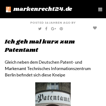
markenrecht24.de
e
n
u
POSTED
16 JAHREN
AGO
BY
T
F
G
P
W
A
O
I
I
C
O
N
T
E
G
T
Ich geh mal kurz zum
T
B
L
E
E
O
E
R
R
O
+
E
Patentamt
K
S
T
Gleich neben dem
Deutschen Patent- und
Markenamt Technisches Informationszentrum
Berlin
befindet sich diese Kneipe