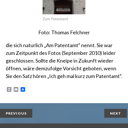
Zum Patentamt
Foto: Thomas Felchner
die sich naturlich „Am Patentamt“ nennt. Sie war
zum Zeitpunkt des Fotos (September 2010) leider
geschlossen. Sollte die Kneipe in Zukunft wieder
öffnen, wäre demzufolge Vorsicht geboten, wenn
Sie den Satz hören „Ich geh mal kurz zum Patentamt“.
P
E
r
m
i
a
n
i
t
l
PREVIOUS
NEXT