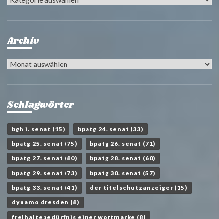
Archiv
Archiv
Schlagwörter
bgh i. senat
(15)
bpatg 24. senat
(33)
bpatg 25. senat
(75)
bpatg 26. senat
(71)
bpatg 27. senat
(80)
bpatg 28. senat
(60)
bpatg 29. senat
(73)
bpatg 30. senat
(57)
bpatg 33. senat
(41)
der titelschutzanzeiger
(15)
dynamo dresden
(8)
freihaltebedürfnis einer wortmarke
(8)