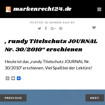
markenrecht24.de
e
n
u
POSTED
16 JAHREN
AGO
BY
T
F
G
P
W
A
O
I
I
C
O
N
T
E
G
T
„rundy Titelschutz JOURNAL
T
B
L
E
E
O
E
R
R
O
+
E
Nr. 30/2010“ erschienen
K
S
T
Heute ist das
„rundy Titelschutz JOURNAL Nr.
30/2010“
erschienen. Viel Spaß bei der Lektüre!
P
E
r
m
i
a
n
i
t
l
PREVIOUS
NEXT