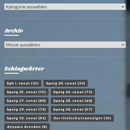
Kategorien
Archiv
Archiv
Schlagwörter
bgh i. senat
(15)
bpatg 24. senat
(33)
bpatg 25. senat
(75)
bpatg 26. senat
(71)
bpatg 27. senat
(80)
bpatg 28. senat
(60)
bpatg 29. senat
(73)
bpatg 30. senat
(57)
bpatg 33. senat
(41)
der titelschutzanzeiger
(15)
dynamo dresden
(8)