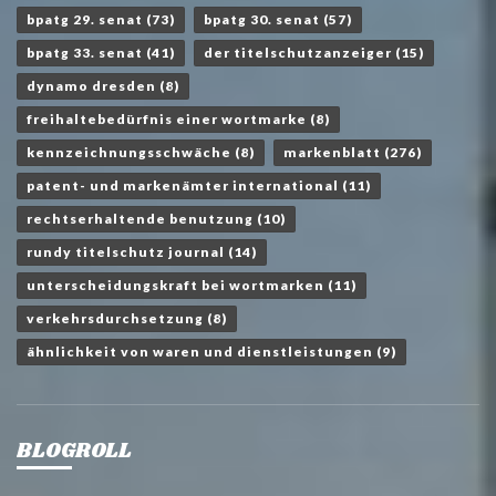
bpatg 29. senat
(73)
bpatg 30. senat
(57)
bpatg 33. senat
(41)
der titelschutzanzeiger
(15)
dynamo dresden
(8)
freihaltebedürfnis einer wortmarke
(8)
kennzeichnungsschwäche
(8)
markenblatt
(276)
patent- und markenämter international
(11)
rechtserhaltende benutzung
(10)
rundy titelschutz journal
(14)
unterscheidungskraft bei wortmarken
(11)
verkehrsdurchsetzung
(8)
ähnlichkeit von waren und dienstleistungen
(9)
BLOGROLL