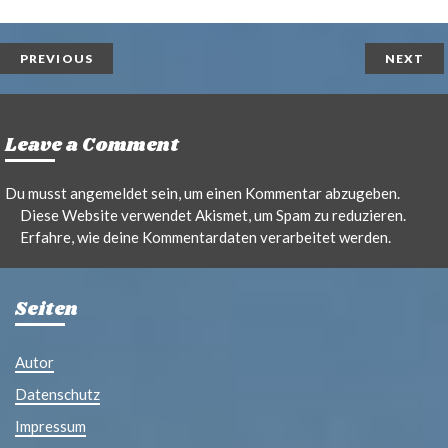
i
a
n
i
t
l
PREVIOUS
NEXT
Leave a Comment
Du musst
angemeldet
sein, um einen Kommentar abzugeben.
Diese Website verwendet Akismet, um Spam zu reduzieren.
Erfahre, wie deine Kommentardaten verarbeitet werden.
Seiten
Autor
Datenschutz
Impressum