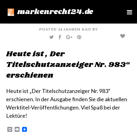
markenrecht24.de
e
n
u
POSTED
16 JAHREN
AGO
BY
T
F
G
P
W
A
O
I
I
C
O
N
T
E
G
T
Heute ist „Der
T
B
L
E
E
O
E
R
R
O
+
E
Titelschutzanzeiger Nr. 983“
K
S
T
erschienen
Heute ist
„Der Titelschutzanzeiger Nr. 983“
erschienen. In der Ausgabe finden Sie die aktuellen
Werktitel-Veröffentlichungen. Viel Spaß bei der
Lektüre!
P
E
r
m