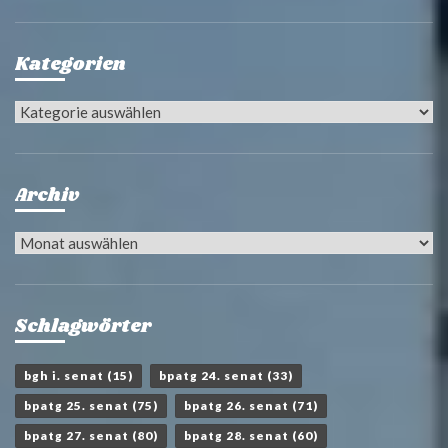
Kategorien
Kategorien
Archiv
Archiv
Schlagwörter
bgh i. senat
(15)
bpatg 24. senat
(33)
bpatg 25. senat
(75)
bpatg 26. senat
(71)
bpatg 27. senat
(80)
bpatg 28. senat
(60)