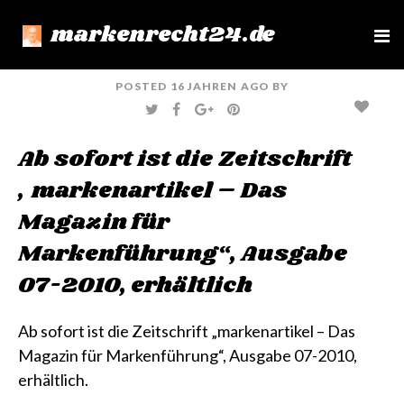
markenrecht24.de
e
n
u
POSTED
16 JAHREN
AGO
BY
T
F
G
P
W
A
O
I
I
C
O
N
T
E
G
T
Ab sofort ist die Zeitschrift
T
B
L
E
E
O
E
R
R
O
+
E
„markenartikel – Das
K
S
T
Magazin für
Markenführung“, Ausgabe
07-2010, erhältlich
Ab sofort ist die Zeitschrift
„markenartikel – Das
Magazin für Markenführung“, Ausgabe 07-2010,
erhältlich.