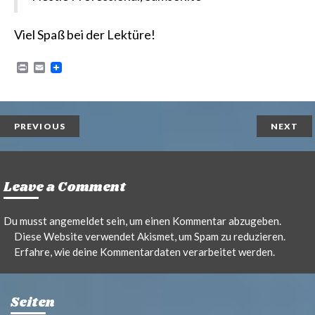
Viel Spaß bei der Lektüre!
P
E
r
m
i
a
n
i
t
l
PREVIOUS
NEXT
Leave a Comment
Du musst
angemeldet
sein, um einen Kommentar abzugeben.
Diese Website verwendet Akismet, um Spam zu reduzieren.
Erfahre, wie deine Kommentardaten verarbeitet werden.
Seiten