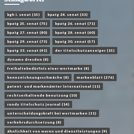
Schlagwörter
bgh i. senat
(15)
bpatg 24. senat
(33)
bpatg 25. senat
(75)
bpatg 26. senat
(71)
bpatg 27. senat
(80)
bpatg 28. senat
(60)
bpatg 29. senat
(73)
bpatg 30. senat
(57)
bpatg 33. senat
(41)
der titelschutzanzeiger
(15)
dynamo dresden
(8)
freihaltebedürfnis einer wortmarke
(8)
kennzeichnungsschwäche
(8)
markenblatt
(276)
patent- und markenämter international
(11)
rechtserhaltende benutzung
(10)
rundy titelschutz journal
(14)
unterscheidungskraft bei wortmarken
(11)
verkehrsdurchsetzung
(8)
ähnlichkeit von waren und dienstleistungen
(9)