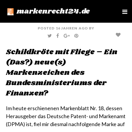
markenrecht24.de
e
n
u
POSTED
16 JAHREN
AGO
BY
T
F
G
P
W
A
O
I
I
C
O
N
T
E
G
T
Schildkröte mit Fliege – Ein
T
B
L
E
E
O
E
R
R
O
+
E
(Das?) neue(s)
K
S
T
Markenzeichen des
Bundesministeriums der
Finanzen?
Im heute erschienenen
Markenblatt Nr. 18
, dessen
Herausgeber das Deutsche Patent- und Markenamt
(DPMA) ist, fiel mir diesmal nachfolgende Marke auf