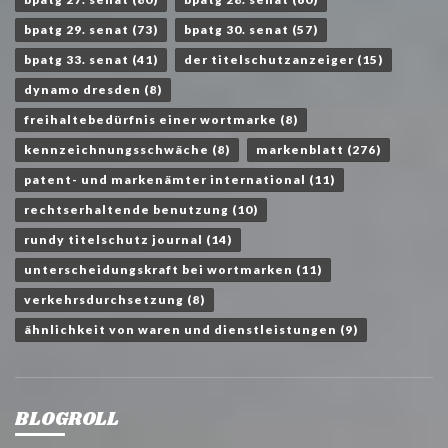
bpatg 29. senat
(73)
bpatg 30. senat
(57)
bpatg 33. senat
(41)
der titelschutzanzeiger
(15)
dynamo dresden
(8)
freihaltebedürfnis einer wortmarke
(8)
kennzeichnungsschwäche
(8)
markenblatt
(276)
patent- und markenämter international
(11)
rechtserhaltende benutzung
(10)
rundy titelschutz journal
(14)
unterscheidungskraft bei wortmarken
(11)
verkehrsdurchsetzung
(8)
ähnlichkeit von waren und dienstleistungen
(9)
BLOGROLL