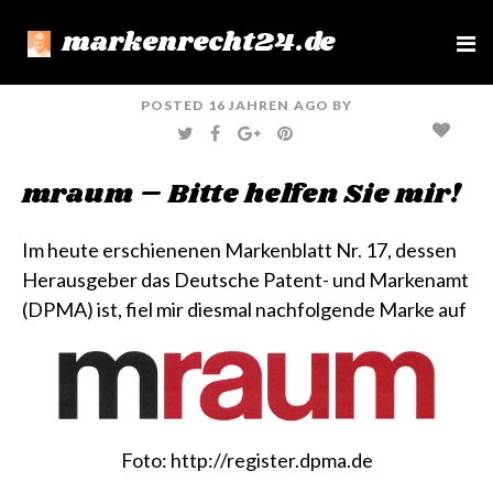
markenrecht24.de
e
n
u
POSTED
16 JAHREN
AGO
BY
T
F
G
P
W
A
O
I
I
C
O
N
T
E
G
T
mraum – Bitte helfen Sie mir!
T
B
L
E
E
O
E
R
R
O
+
E
K
S
T
Im heute erschienenen
Markenblatt Nr. 17
, dessen
Herausgeber das Deutsche Patent- und Markenamt
(DPMA) ist, fiel mir diesmal nachfolgende Marke auf
Foto:
http://register.dpma.de