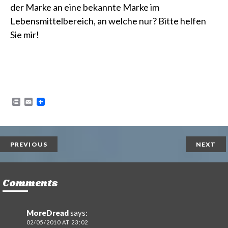
der Marke an eine bekannte Marke im
Lebensmittelbereich, an welche nur? Bitte helfen
Sie mir!
P
E
r
m
i
a
n
i
t
l
PREVIOUS
NEXT
Comments
MoreDread
says:
02/05/2010 AT 23:02