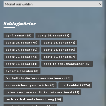
Archiv
Schlagwörter
bgh i. senat
(15)
bpatg 24. senat
(33)
bpatg 25. senat
(75)
bpatg 26. senat
(71)
bpatg 27. senat
(80)
bpatg 28. senat
(60)
bpatg 29. senat
(73)
bpatg 30. senat
(57)
bpatg 33. senat
(41)
der titelschutzanzeiger
(15)
dynamo dresden
(8)
freihaltebedürfnis einer wortmarke
(8)
kennzeichnungsschwäche
(8)
markenblatt
(276)
patent- und markenämter international
(11)
rechtserhaltende benutzung
(10)