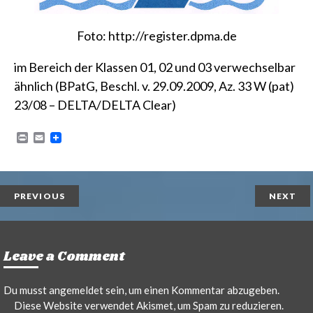
Foto:
http://register.dpma.de
im Bereich der Klassen 01, 02 und 03 verwechselbar
ähnlich
(BPatG, Beschl. v. 29.09.2009, Az. 33 W (pat)
23/08 – DELTA/DELTA Clear)
P
E
r
m
i
a
n
i
t
l
PREVIOUS
NEXT
Leave a Comment
Du musst
angemeldet
sein, um einen Kommentar abzugeben.
Diese Website verwendet Akismet, um Spam zu reduzieren.