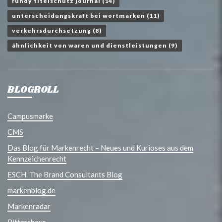
rundy titelschutz journal
(14)
unterscheidungskraft bei wortmarken
(11)
verkehrsdurchsetzung
(8)
ähnlichkeit von waren und dienstleistungen
(9)
BLOGROLL
Campusmarke
CMS
Das Blog für Markenrecht – Neues und Kurioses aus dem
Kennzeichenrecht
ESCH. The Brand Consultants Blog
markenblog.de
Markenradar