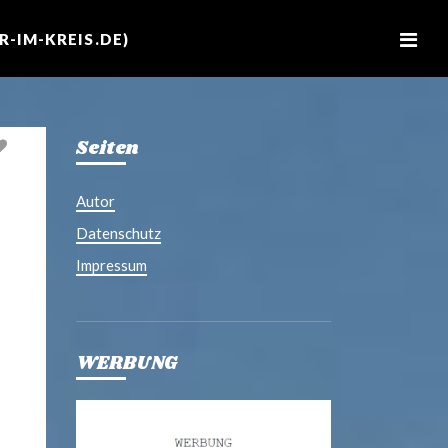
M
e
-IM-KREIS.DE)
n
u
Seiten
Autor
Datenschutz
Impressum
WERBUNG