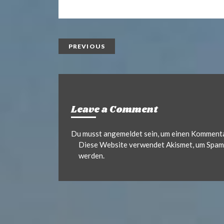
.
n
i
t
l
d
PREVIOUS
e
Leave a Comment
Du musst
angemeldet
sein, um einen Komment
Diese Website verwendet Akismet, um Spam 
werden.