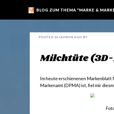
BLOG ZUM THEMA "MARKE & MARKE
m
a
POSTED
16 JAHREN
AGO
BY
r
Milchtüte (3D
k
e
Im heute erschienenen
Markenblatt N
Markenamt (DPMA) ist, fiel mir dies
n
Fot