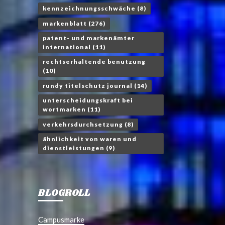
kennzeichnungsschwäche
(8)
markenblatt
(276)
patent- und markenämter
international
(11)
rechtserhaltende benutzung
(10)
rundy titelschutz journal
(14)
unterscheidungskraft bei
wortmarken
(11)
verkehrsdurchsetzung
(8)
ähnlichkeit von waren und
dienstleistungen
(9)
BLOGROLL
Campusmarke