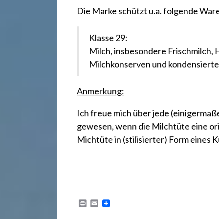
r
Die Marke schützt u.a. folgende War
e
Klasse 29:
Milch, insbesondere Frischmilch, 
c
Milchkonserven und kondensierte
h
Anmerkung:
Ich freue mich über jede (einigermaß
t
gewesen, wenn die Milchtüte eine ori
Michtüte in (stilisierter) Form eine
2
4
P
E
r
m
i
a