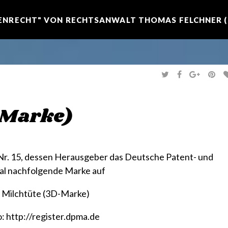
NRECHT" VON RECHTSANWALT THOMAS FELCHNER (R
T
F
G
P
W
A
O
I
I
C
O
N
T
E
G
T
T
B
L
E
E
O
E
R
-Marke)
R
O
+
E
K
S
T
r. 15
, dessen Herausgeber das Deutsche Patent- und
mal nachfolgende Marke auf
o:
http://register.dpma.de