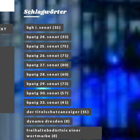
Schlagwörter
bgh i. senat
(15)
EXT
bpatg 24. senat
(33)
bpatg 25. senat
(75)
bpatg 26. senat
(71)
bpatg 27. senat
(80)
bpatg 28. senat
(60)
bpatg 29. senat
(73)
bpatg 30. senat
(57)
bpatg 33. senat
(41)
der titelschutzanzeiger
(15)
dynamo dresden
(8)
freihaltebedürfnis einer
wortmarke
(8)