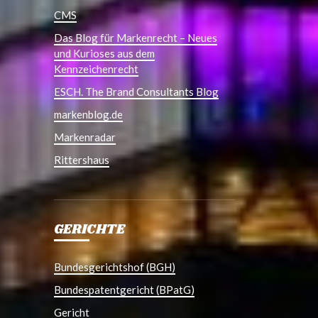
CMS
Das Blog für Markenrecht – Neues
und Kurioses aus dem
Kennzeichenrecht
ESCH. The Brand Consultants Blog
markenblog.de
Markenradar
Rittershaus
GERICHTE
Bundesgerichtshof (BGH)
Bundespatentgericht (BPatG)
Gericht