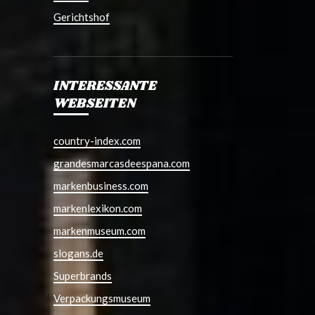
Gerichtshof
INTERESSANTE
WEBSEITEN
country-index.com
grandesmarcasdeespana.com
markenbusiness.com
markenlexikon.com
markenmuseum.com
slogans.de
Superbrands
Verpackungsmuseum