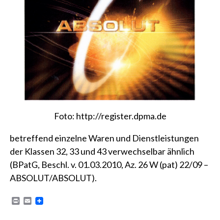
Foto:
http://register.dpma.de
betreffend einzelne Waren und Dienstleistungen
der Klassen 32, 33 und 43 verwechselbar ähnlich
(BPatG, Beschl. v. 01.03.2010, Az. 26 W (pat) 22/09 –
ABSOLUT/ABSOLUT)
.
P
E
r
m
i
a