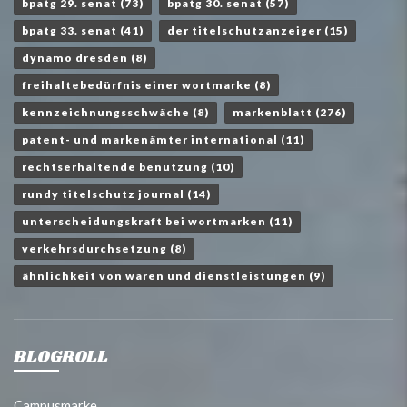
bpatg 29. senat
(73)
bpatg 30. senat
(57)
bpatg 33. senat
(41)
der titelschutzanzeiger
(15)
dynamo dresden
(8)
freihaltebedürfnis einer wortmarke
(8)
kennzeichnungsschwäche
(8)
markenblatt
(276)
patent- und markenämter international
(11)
rechtserhaltende benutzung
(10)
rundy titelschutz journal
(14)
unterscheidungskraft bei wortmarken
(11)
verkehrsdurchsetzung
(8)
ähnlichkeit von waren und dienstleistungen
(9)
BLOGROLL
Campusmarke