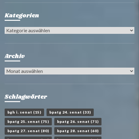
Kategorien
Kategorien
Archiv
Archiv
Schlagwörter
bgh i. senat
(15)
bpatg 24. senat
(33)
bpatg 25. senat
(75)
bpatg 26. senat
(71)
bpatg 27. senat
(80)
bpatg 28. senat
(60)