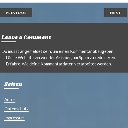
n
i
t
l
PREVIOUS
NEXT
Leave a Comment
Du musst
angemeldet
sein, um einen Kommentar abzugeben.
Diese Website verwendet Akismet, um Spam zu reduzieren.
Erfahre, wie deine Kommentardaten verarbeitet werden.
Seiten
Autor
Datenschutz
Impressum