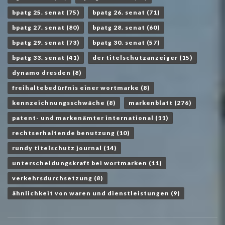
bpatg 25. senat
(75)
bpatg 26. senat
(71)
bpatg 27. senat
(80)
bpatg 28. senat
(60)
bpatg 29. senat
(73)
bpatg 30. senat
(57)
bpatg 33. senat
(41)
der titelschutzanzeiger
(15)
dynamo dresden
(8)
freihaltebedürfnis einer wortmarke
(8)
kennzeichnungsschwäche
(8)
markenblatt
(276)
patent- und markenämter international
(11)
rechtserhaltende benutzung
(10)
rundy titelschutz journal
(14)
unterscheidungskraft bei wortmarken
(11)
verkehrsdurchsetzung
(8)
ähnlichkeit von waren und dienstleistungen
(9)