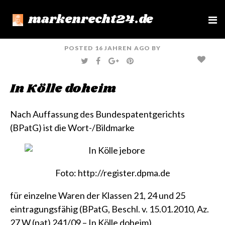
markenrecht24.de
e
n
u
POSTED
16 JAHREN
AGO
BY
T
F
G
P
W
A
O
I
I
C
O
N
T
E
G
T
In Kölle doheim
T
B
L
E
E
O
E
R
R
O
+
E
K
S
T
Nach Auffassung des Bundespatentgerichts
(BPatG) ist die Wort-/Bildmarke
Foto:
http://register.dpma.de
für einzelne Waren der Klassen 21, 24 und 25
eintragungsfähig
(BPatG, Beschl. v. 15.01.2010, Az.
27 W (pat) 241/09 – In Kölle doheim)
.