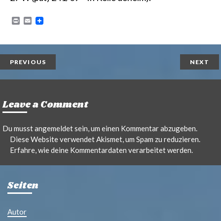
P
E
r
m
i
a
n
i
t
l
PREVIOUS
NEXT
Leave a Comment
Du musst
angemeldet
sein, um einen Kommentar abzugeben.
Diese Website verwendet Akismet, um Spam zu reduzieren.
Erfahre, wie deine Kommentardaten verarbeitet werden.
Seiten
Autor