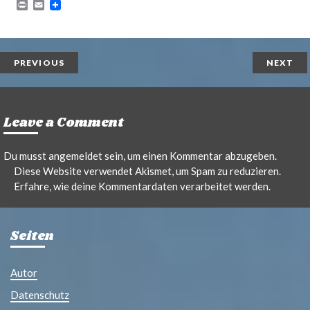
P
E
r
m
i
a
n
i
t
l
PREVIOUS
NEXT
Leave a Comment
Du musst
angemeldet
sein, um einen Kommentar abzugeben.
Diese Website verwendet Akismet, um Spam zu reduzieren.
Erfahre, wie deine Kommentardaten verarbeitet werden.
Seiten
Autor
Datenschutz