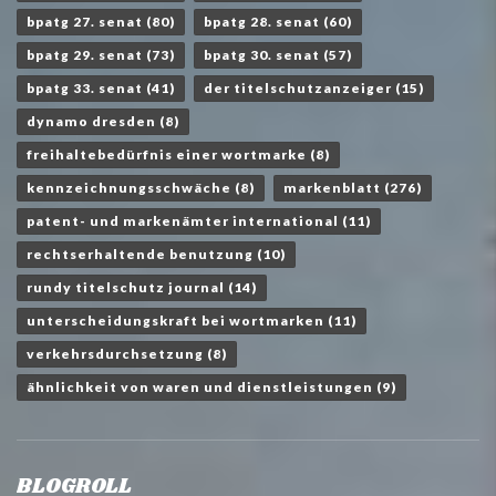
bpatg 27. senat
(80)
bpatg 28. senat
(60)
bpatg 29. senat
(73)
bpatg 30. senat
(57)
bpatg 33. senat
(41)
der titelschutzanzeiger
(15)
dynamo dresden
(8)
freihaltebedürfnis einer wortmarke
(8)
kennzeichnungsschwäche
(8)
markenblatt
(276)
patent- und markenämter international
(11)
rechtserhaltende benutzung
(10)
rundy titelschutz journal
(14)
unterscheidungskraft bei wortmarken
(11)
verkehrsdurchsetzung
(8)
ähnlichkeit von waren und dienstleistungen
(9)
BLOGROLL