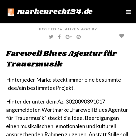
markenrecht24.de
e
n
u
POSTED
16 JAHREN
AGO
BY
T
F
G
P
W
A
O
I
I
C
O
N
T
E
G
T
Farewell Blues Agentur für
T
B
L
E
E
O
E
R
R
O
+
E
Trauermusik
K
S
T
Hinter jeder Marke steckt immer eine bestimmte
Idee/ein bestimmtes Projekt.
Hinter der unter dem
Az. 3020090391017
angemeldeten
Wortmarke „Farewell Blues Agentur
für Trauermusik“
steckt die Idee, Beerdigungen
einen musikalischen, emotionalen und kulturell
ansprechenden Rahmen zu geben. Anstatt Stille soll