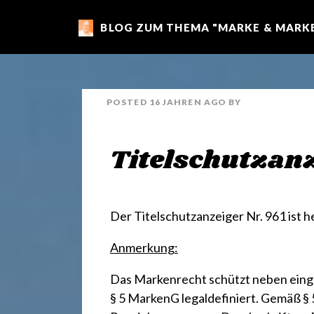
BLOG ZUM THEMA "MARKE & MARKE
m
a
POSTED
16 JAHREN
AGO
BY
r
Titelschutzanz
k
e
Der
Titelschutzanzeiger Nr. 961
ist h
Anmerkung:
n
Das Markenrecht schützt neben einget
§ 5 MarkenG
legaldefiniert. Gemäß §