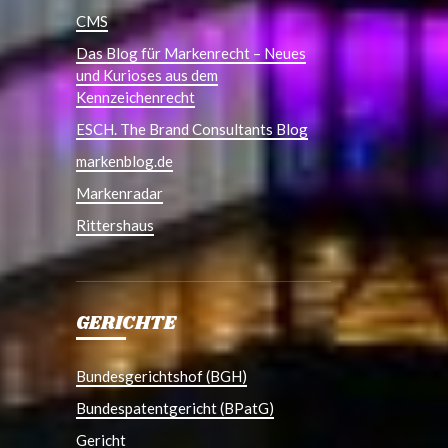
CMS
Das Blog für Markenrecht – Neues
und Kurioses aus dem
Kennzeichenrecht
ESCH. The Brand Consultants Blog
markenblog.de
Markenradar
Rittershaus
GERICHTE
Bundesgerichtshof (BGH)
Bundespatentgericht (BPatG)
Gericht