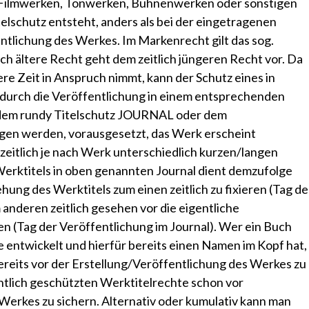
 Filmwerken, Tonwerken, Bühnenwerken oder sonstigen
lschutz entsteht, anders als bei der eingetragenen
entlichung des Werkes. Im Markenrecht gilt das sog.
tlich ältere Recht geht dem zeitlich jüngeren Recht vor. Da
re Zeit in Anspruch nimmt, kann der Schutz eines in
 durch die Veröffentlichung in einem entsprechenden
 dem
rundy Titelschutz JOURNAL
oder dem
zogen werden, vorausgesetzt, das Werk erscheint
zeitlich je nach Werk unterschiedlich kurzen/langen
Werktitels in oben genannten Journal dient demzufolge
ung des Werktitels zum einen zeitlich zu fixieren (Tag de
 anderen zeitlich gesehen vor die eigentliche
n (Tag der Veröffentlichung im Journal). Wer ein Buch
 entwickelt und hierfür bereits einen Namen im Kopf hat,
bereits vor der Erstellung/Veröffentlichung des Werkes zu
chtlich geschützten Werktitelrechte schon vor
Werkes zu sichern. Alternativ oder kumulativ kann man