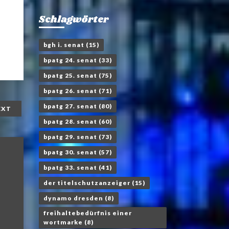
Schlagwörter
bgh i. senat
(15)
bpatg 24. senat
(33)
bpatg 25. senat
(75)
bpatg 26. senat
(71)
bpatg 27. senat
(80)
EXT
bpatg 28. senat
(60)
bpatg 29. senat
(73)
bpatg 30. senat
(57)
bpatg 33. senat
(41)
der titelschutzanzeiger
(15)
dynamo dresden
(8)
freihaltebedürfnis einer
wortmarke
(8)