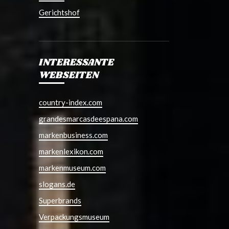
Gerichtshof
INTERESSANTE
WEBSEITEN
country-index.com
grandesmarcasdeespana.com
markenbusiness.com
markenlexikon.com
markenmuseum.com
slogans.de
Superbrands
Verpackungsmuseum