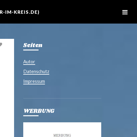
M
e
-IM-KREIS.DE)
n
u
Seiten
Autor
Datenschutz
Impressum
WERBUNG