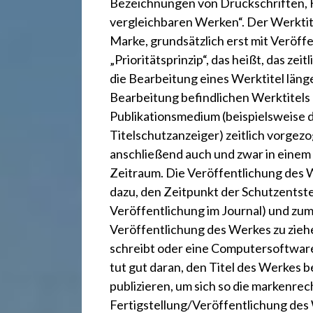
r
Bezeichnungen von Druckschriften,
vergleichbaren Werken“. Der Werktite
e
Marke, grundsätzlich erst mit Veröff
„Prioritätsprinzip“, das heißt, das zei
c
die Bearbeitung eines Werktitel länge
Bearbeitung befindlichen Werktitels
Publikationsmedium (beispielsweise
h
Titelschutzanzeiger
) zeitlich vorge
anschließend auch und zwar in einem 
t
Zeitraum. Die Veröffentlichung des 
dazu, den Zeitpunkt der Schutzentsteh
Veröffentlichung im Journal) und zum
2
Veröffentlichung des Werkes zu ziehe
schreibt oder eine Computersoftware
4
tut gut daran, den Titel des Werkes 
publizieren, um sich so die markenre
Fertigstellung/Veröffentlichung des 