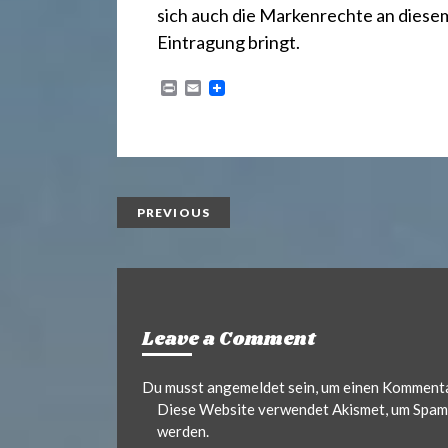
.
sich auch die Markenrechte an diese
Eintragung bringt.
d
P
E
r
m
e
i
a
n
i
t
l
PREVIOUS
Leave a Comment
Du musst
angemeldet
sein, um einen Komment
Diese Website verwendet Akismet, um Spam 
werden.