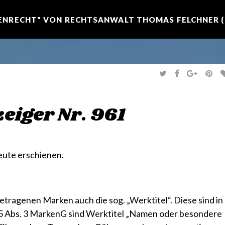
NRECHT" VON RECHTSANWALT THOMAS FELCHNER (R
T
F
G
P
W
A
O
I
I
C
O
N
T
E
G
T
T
B
L
E
E
O
E
R
eiger Nr. 961
R
O
+
E
K
S
T
eute erschienen.
ragenen Marken auch die sog. „Werktitel“. Diese sind in
 5 Abs. 3 MarkenG sind Werktitel „Namen oder besondere