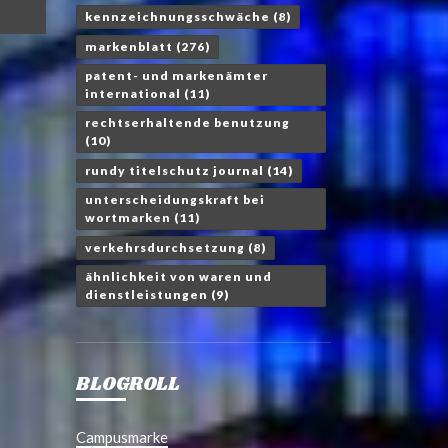
kennzeichnungsschwäche
(8)
markenblatt
(276)
patent- und markenämter
international
(11)
rechtserhaltende benutzung
(10)
rundy titelschutz journal
(14)
unterscheidungskraft bei
wortmarken
(11)
verkehrsdurchsetzung
(8)
ähnlichkeit von waren und
dienstleistungen
(9)
BLOGROLL
Campusmarke