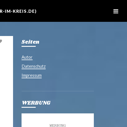
M
e
-IM-KREIS.DE)
n
u
Seiten
Autor
Datenschutz
Impressum
WERBUNG