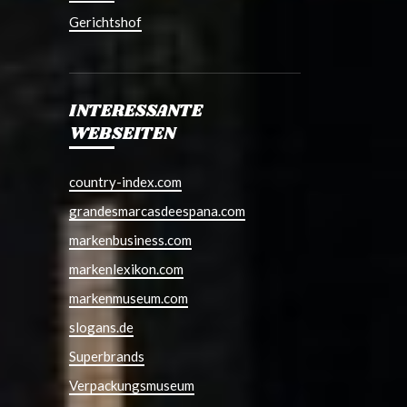
Gerichtshof
INTERESSANTE
WEBSEITEN
country-index.com
grandesmarcasdeespana.com
markenbusiness.com
markenlexikon.com
markenmuseum.com
slogans.de
Superbrands
Verpackungsmuseum