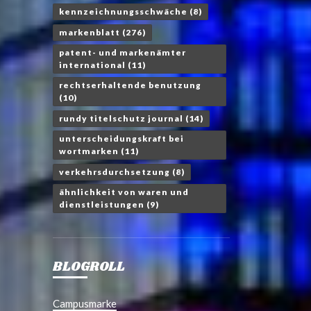
kennzeichnungsschwäche
(8)
markenblatt
(276)
patent- und markenämter
international
(11)
rechtserhaltende benutzung
(10)
rundy titelschutz journal
(14)
unterscheidungskraft bei
wortmarken
(11)
verkehrsdurchsetzung
(8)
ähnlichkeit von waren und
dienstleistungen
(9)
BLOGROLL
Campusmarke