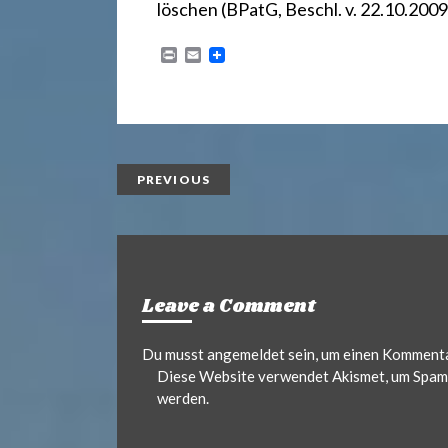
r
löschen
(BPatG, Beschl. v. 22.10.2009
e
P
E
r
m
i
a
n
i
c
t
l
h
PREVIOUS
t
2
Leave a Comment
Du musst
angemeldet
sein, um einen Komment
4
Diese Website verwendet Akismet, um Spam 
werden.