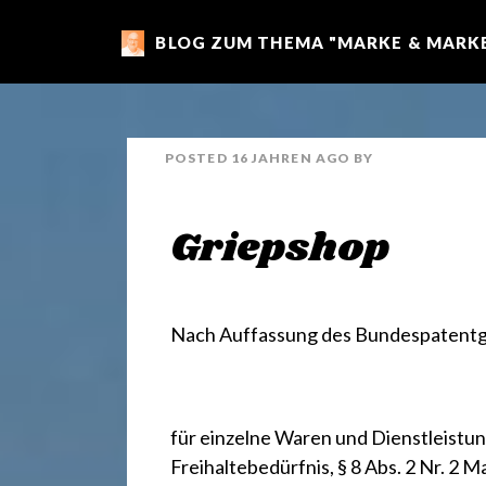
BLOG ZUM THEMA "MARKE & MARKE
m
a
POSTED
16 JAHREN
AGO
BY
r
Griepshop
k
e
Nach Auffassung des Bundespatentge
n
für einzelne Waren und Dienstleist
Freihaltebedürfnis,
§ 8 Abs. 2 Nr. 2 