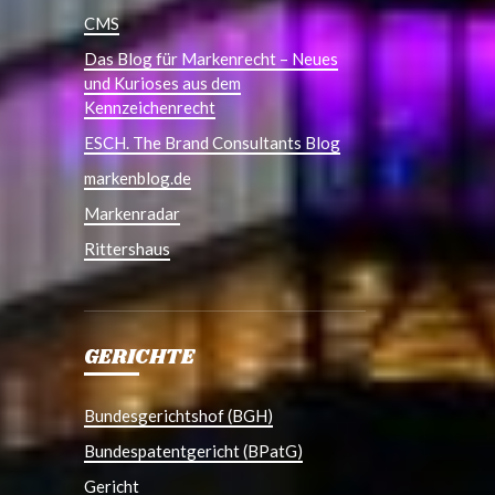
CMS
Das Blog für Markenrecht – Neues
und Kurioses aus dem
Kennzeichenrecht
ESCH. The Brand Consultants Blog
markenblog.de
Markenradar
Rittershaus
GERICHTE
Bundesgerichtshof (BGH)
Bundespatentgericht (BPatG)
Gericht