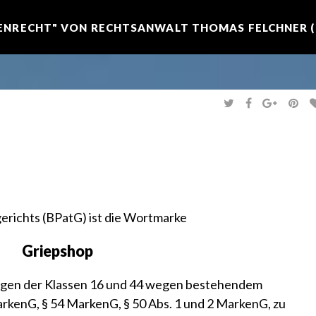
NRECHT" VON RECHTSANWALT THOMAS FELCHNER (R
T
F
G
P
W
A
O
I
I
C
O
N
T
E
G
T
T
B
L
E
E
O
E
R
R
O
+
E
K
S
T
richts (BPatG) ist die Wortmarke
Griepshop
ungen der Klassen 16 und 44 wegen bestehendem
MarkenG
,
§ 54 MarkenG
,
§ 50 Abs. 1 und 2 MarkenG
, zu