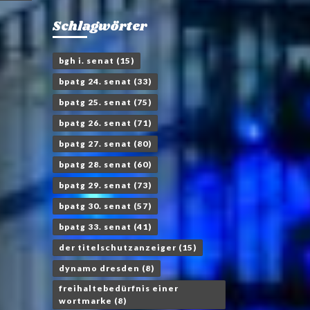
Schlagwörter
bgh i. senat
(15)
bpatg 24. senat
(33)
bpatg 25. senat
(75)
bpatg 26. senat
(71)
bpatg 27. senat
(80)
bpatg 28. senat
(60)
bpatg 29. senat
(73)
bpatg 30. senat
(57)
bpatg 33. senat
(41)
der titelschutzanzeiger
(15)
dynamo dresden
(8)
freihaltebedürfnis einer
wortmarke
(8)