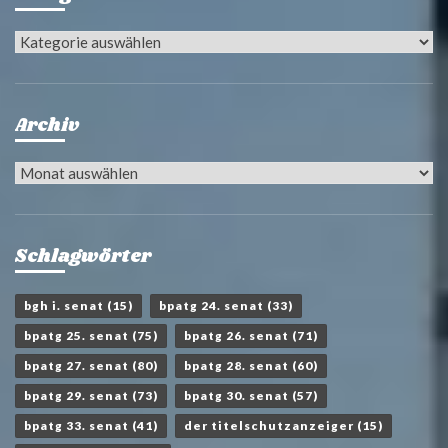
Kategorien
Archiv
Archiv
Schlagwörter
bgh i. senat
(15)
bpatg 24. senat
(33)
bpatg 25. senat
(75)
bpatg 26. senat
(71)
bpatg 27. senat
(80)
bpatg 28. senat
(60)
bpatg 29. senat
(73)
bpatg 30. senat
(57)
bpatg 33. senat
(41)
der titelschutzanzeiger
(15)