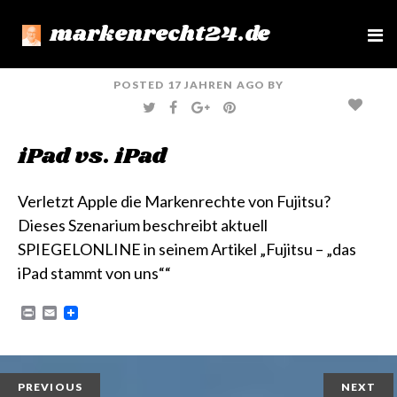
markenrecht24.de
e
n
u
POSTED
17 JAHREN
AGO
BY
T
F
G
P
W
A
O
I
I
C
O
N
T
E
G
T
iPad vs. iPad
T
B
L
E
E
O
E
R
R
O
+
E
K
S
T
Verletzt Apple die Markenrechte von Fujitsu?
Dieses Szenarium beschreibt aktuell
SPIEGELONLINE in seinem Artikel
„Fujitsu – „das
iPad stammt von uns““
P
E
r
m
i
a
n
i
t
l
PREVIOUS
NEXT