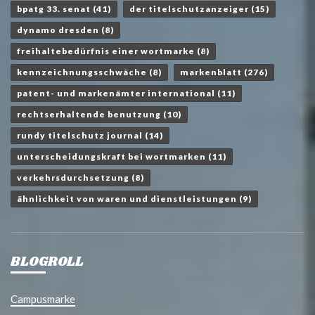
bpatg 33. senat
(41)
der titelschutzanzeiger
(15)
dynamo dresden
(8)
freihaltebedürfnis einer wortmarke
(8)
kennzeichnungsschwäche
(8)
markenblatt
(276)
patent- und markenämter international
(11)
rechtserhaltende benutzung
(10)
rundy titelschutz journal
(14)
unterscheidungskraft bei wortmarken
(11)
verkehrsdurchsetzung
(8)
ähnlichkeit von waren und dienstleistungen
(9)
BLOGROLL
Campusmarke