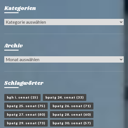
Kategorien
Kategorien
Archiv
Archiv
Schlagwörter
bgh i. senat
(15)
bpatg 24. senat
(33)
bpatg 25. senat
(75)
bpatg 26. senat
(71)
bpatg 27. senat
(80)
bpatg 28. senat
(60)
bpatg 29. senat
(73)
bpatg 30. senat
(57)