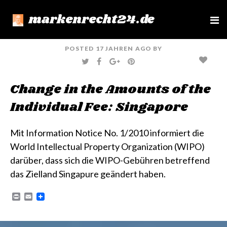
markenrecht24.de
e
n
u
POSTED
17 JAHREN
AGO
BY
T
F
G
P
W
A
O
I
I
C
O
N
T
E
G
T
Change in the Amounts of the
T
B
L
E
E
O
E
R
R
O
+
E
Individual Fee: Singapore
K
S
T
Mit
Information Notice No. 1/2010
informiert die
World Intellectual Property Organization (WIPO)
darüber, dass sich die WIPO-Gebühren betreffend
das Zielland Singapure geändert haben.
P
E
r
m
i
a
n
i