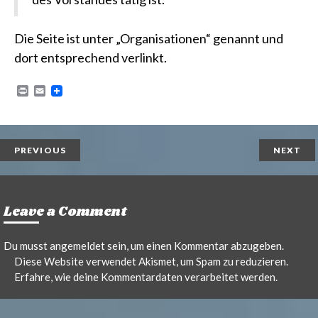
Die Seite ist unter „Organisationen“ genannt und
dort entsprechend verlinkt.
P
E
r
m
i
a
n
i
t
l
PREVIOUS
NEXT
Leave a Comment
Du musst
angemeldet
sein, um einen Kommentar abzugeben.
Diese Website verwendet Akismet, um Spam zu reduzieren.
Erfahre, wie deine Kommentardaten verarbeitet werden.