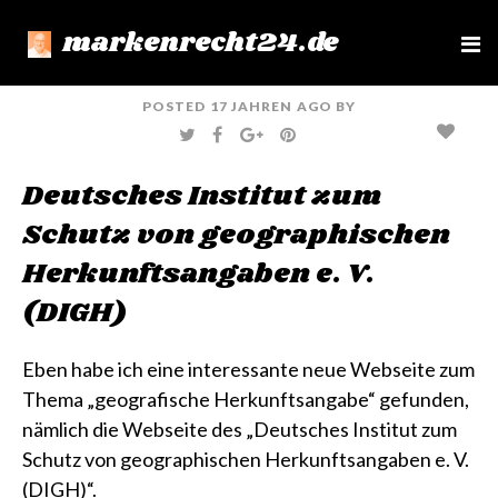
markenrecht24.de
e
n
u
POSTED
17 JAHREN
AGO
BY
T
F
G
P
W
A
O
I
I
C
O
N
T
E
G
T
Deutsches Institut zum
T
B
L
E
E
O
E
R
R
O
+
E
Schutz von geographischen
K
S
T
Herkunftsangaben e. V.
(DIGH)
Eben habe ich eine interessante neue Webseite zum
Thema „geografische Herkunftsangabe“ gefunden,
nämlich die Webseite des
„Deutsches Institut zum
Schutz von geographischen Herkunftsangaben e. V.
(DIGH)“
.