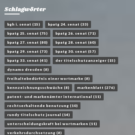
Schlagwörter
bgh i. senat
(15)
bpatg 24. senat
(33)
bpatg 25. senat
(75)
bpatg 26. senat
(71)
bpatg 27. senat
(80)
bpatg 28. senat
(60)
bpatg 29. senat
(73)
bpatg 30. senat
(57)
bpatg 33. senat
(41)
der titelschutzanzeiger
(15)
dynamo dresden
(8)
freihaltebedürfnis einer wortmarke
(8)
kennzeichnungsschwäche
(8)
markenblatt
(276)
patent- und markenämter international
(11)
rechtserhaltende benutzung
(10)
rundy titelschutz journal
(14)
unterscheidungskraft bei wortmarken
(11)
verkehrsdurchsetzung
(8)