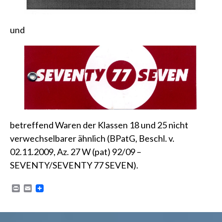
und
betreffend Waren der Klassen 18 und 25 nicht
verwechselbarer ähnlich
(BPatG, Beschl. v.
02.11.2009, Az. 27 W (pat) 92/09 –
SEVENTY/SEVENTY 77 SEVEN)
.
P
E
r
m
i
a
n
i
t
l