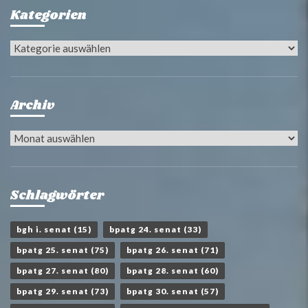
Kategorien
Kategorien
Archiv
Archiv
Schlagwörter
bgh i. senat
(15)
bpatg 24. senat
(33)
bpatg 25. senat
(75)
bpatg 26. senat
(71)
bpatg 27. senat
(80)
bpatg 28. senat
(60)
bpatg 29. senat
(73)
bpatg 30. senat
(57)