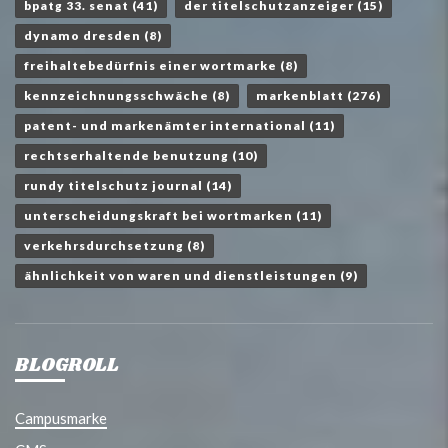
bpatg 33. senat
(41)
der titelschutzanzeiger
(15)
dynamo dresden
(8)
freihaltebedürfnis einer wortmarke
(8)
kennzeichnungsschwäche
(8)
markenblatt
(276)
patent- und markenämter international
(11)
rechtserhaltende benutzung
(10)
rundy titelschutz journal
(14)
unterscheidungskraft bei wortmarken
(11)
verkehrsdurchsetzung
(8)
ähnlichkeit von waren und dienstleistungen
(9)
BLOGROLL
Campusmarke