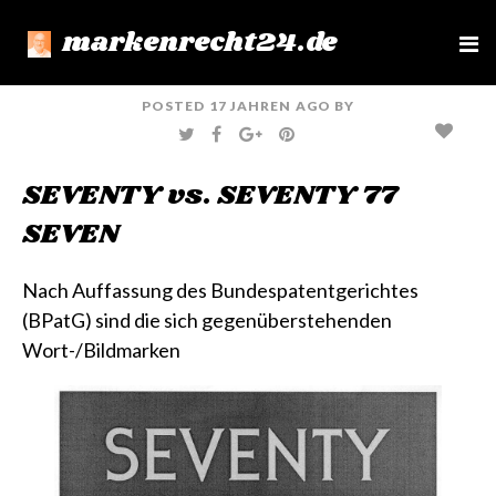
markenrecht24.de
e
n
u
POSTED
17 JAHREN
AGO
BY
T
F
G
P
W
A
O
I
I
C
O
N
T
E
G
T
SEVENTY vs. SEVENTY 77
T
B
L
E
E
O
E
R
R
O
+
E
SEVEN
K
S
T
Nach Auffassung des Bundespatentgerichtes
(BPatG) sind die sich gegenüberstehenden
Wort-/Bildmarken