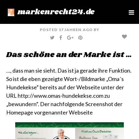
markenrecht24.de
e
n
u
POSTED
17 JAHREN
AGO
BY
T
F
G
P
W
A
O
I
I
C
O
N
T
E
G
T
Das schöne an der Marke ist …
T
B
L
E
E
O
E
R
R
O
+
E
K
S
T
…, dass man sie sieht. Das ist ja gerade ihre Funktion.
So ist die eben gezeigte Wort-/Bildmarke „Oma´s
Hundekekse“ bereits auf der Webseite unter der
URL
http://www.omas-hundekekse.com
zu
„bewundern“. Der nachfolgende Screenshot der
Homepage vorgenannter Webseite