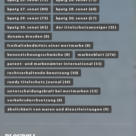
bpatg 27. senat
(80)
bpatg 28. senat
(60)
bpatg 29. senat
(73)
bpatg 30. senat
(57)
bpatg 33. senat
(41)
der titelschutzanzeiger
(15)
dynamo dresden
(8)
freihaltebedürfnis einer wortmarke
(8)
kennzeichnungsschwäche
(8)
markenblatt
(276)
patent- und markenämter international
(11)
rechtserhaltende benutzung
(10)
rundy titelschutz journal
(14)
unterscheidungskraft bei wortmarken
(11)
verkehrsdurchsetzung
(8)
ähnlichkeit von waren und dienstleistungen
(9)