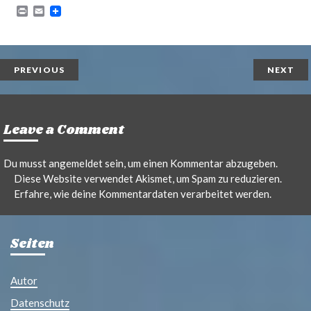
P
E
r
m
i
a
n
i
t
l
PREVIOUS
NEXT
Leave a Comment
Du musst
angemeldet
sein, um einen Kommentar abzugeben.
Diese Website verwendet Akismet, um Spam zu reduzieren.
Erfahre, wie deine Kommentardaten verarbeitet werden.
Seiten
Autor
Datenschutz