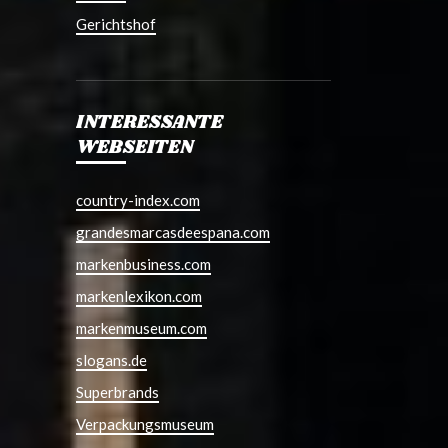
Gerichtshof
INTERESSANTE
WEBSEITEN
country-index.com
grandesmarcasdeespana.com
markenbusiness.com
markenlexikon.com
markenmuseum.com
slogans.de
Superbrands
Verpackungsmuseum