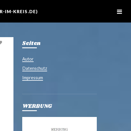
M
e
-IM-KREIS.DE)
n
u
Seiten
Autor
Datenschutz
Impressum
WERBUNG