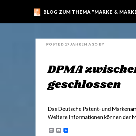
BLOG ZUM THEMA "MARKE & MARKE
m
a
POSTED
17 JAHREN
AGO
BY
r
DPMA zwischen
k
geschlossen
e
Das Deutsche Patent- und Markenamt
n
Weitere Informationen können der
M
P
E
r
m