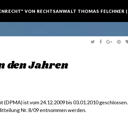
NRECHT" VON RECHTSANWALT THOMAS FELCHNER (R
T
F
G
P
W
A
O
I
I
C
O
N
T
E
G
T
T
B
L
E
E
O
E
R
 den Jahren
R
O
+
E
K
S
T
 (DPMA) ist vom 24.12.2009 bis 03.01.2010 geschlossen.
itteilung Nr. 8/09
entnommen werden.