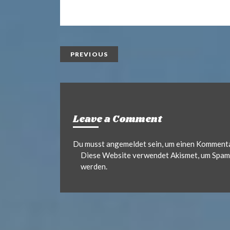
r
i
a
n
i
t
l
e
PREVIOUS
c
h
Leave a Comment
t
Du musst
angemeldet
sein, um einen Komment
2
Diese Website verwendet Akismet, um Spam 
werden.
4