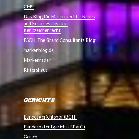
CMS
Das Blog für Markenrecht – Neues
und Kurioses aus dem
Kennzeichenrecht
ESCH. The Brand Consultants Blog
markenblog.de
Markenradar
Rittershaus
GERICHTE
Bundesgerichtshof (BGH)
Bundespatentgericht (BPatG)
Gericht