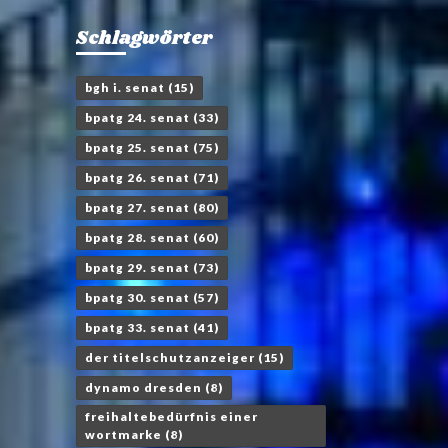
Schlagwörter
bgh i. senat
(15)
bpatg 24. senat
(33)
bpatg 25. senat
(75)
bpatg 26. senat
(71)
bpatg 27. senat
(80)
bpatg 28. senat
(60)
bpatg 29. senat
(73)
bpatg 30. senat
(57)
bpatg 33. senat
(41)
der titelschutzanzeiger
(15)
dynamo dresden
(8)
freihaltebedürfnis einer
wortmarke
(8)