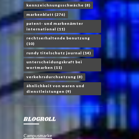
kennzeichnungsschwäche
(8)
markenblatt
(276)
patent- und markenämter
international
(11)
rechtserhaltende benutzung
(10)
rundy titelschutz journal
(14)
unterscheidungskraft bei
wortmarken
(11)
verkehrsdurchsetzung
(8)
ähnlichkeit von waren und
dienstleistungen
(9)
BLOGROLL
Campusmarke