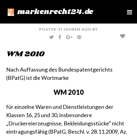
markenrecht24.de
e
n
u
POSTED
17 JAHREN
AGO
BY
T
F
G
P
W
A
O
I
I
C
O
N
T
E
G
T
WM 2010
T
B
L
E
E
O
E
R
R
O
+
E
K
S
T
Nach Auffassung des Bundespatentgerichts
(BPatG) ist die Wortmarke
WM 2010
für einzelne Waren und Dienstleistungen der
Klassen 16, 25 und 30, insbesondere
„Druckereierzeugnisse, Bekleidungsstücke“ nicht
eintragungsfähig (
BPatG, Beschl. v. 28.11.2009, Az.