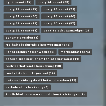
bgh i. senat
(15)
bpatg 24. senat
(33)
bpatg 25. senat
(75)
bpatg 26. senat
(71)
bpatg 27. senat
(80)
bpatg 28. senat
(60)
bpatg 29. senat
(73)
bpatg 30. senat
(57)
bpatg 33. senat
(41)
der titelschutzanzeiger
(15)
dynamo dresden
(8)
freihaltebedürfnis einer wortmarke
(8)
kennzeichnungsschwäche
(8)
markenblatt
(276)
patent- und markenämter international
(11)
rechtserhaltende benutzung
(10)
rundy titelschutz journal
(14)
unterscheidungskraft bei wortmarken
(11)
verkehrsdurchsetzung
(8)
ähnlichkeit von waren und dienstleistungen
(9)