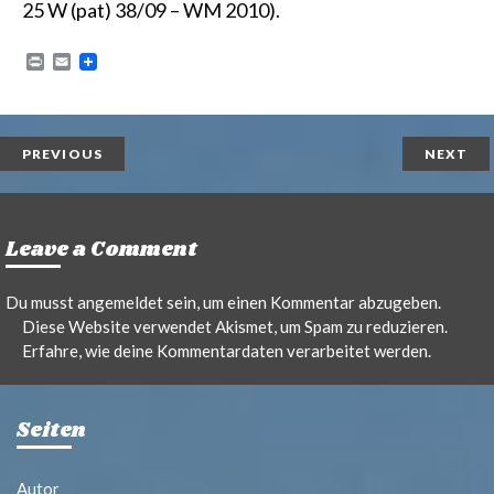
25 W (pat) 38/09 – WM 2010
).
P
E
r
m
i
a
n
i
t
l
PREVIOUS
NEXT
Leave a Comment
Du musst
angemeldet
sein, um einen Kommentar abzugeben.
Diese Website verwendet Akismet, um Spam zu reduzieren.
Erfahre, wie deine Kommentardaten verarbeitet werden.
Seiten
Autor