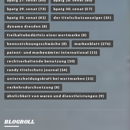
bpatg 27. senat
(80)
bpatg 28. senat
(60)
bpatg 29. senat
(73)
bpatg 30. senat
(57)
bpatg 33. senat
(41)
der titelschutzanzeiger
(15)
dynamo dresden
(8)
freihaltebedürfnis einer wortmarke
(8)
kennzeichnungsschwäche
(8)
markenblatt
(276)
patent- und markenämter international
(11)
rechtserhaltende benutzung
(10)
rundy titelschutz journal
(14)
unterscheidungskraft bei wortmarken
(11)
verkehrsdurchsetzung
(8)
ähnlichkeit von waren und dienstleistungen
(9)
BLOGROLL