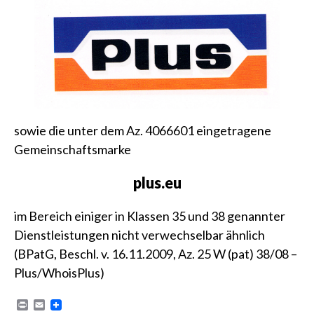
sowie die unter dem
Az. 4066601
eingetragene
Gemeinschaftsmarke
plus.eu
im Bereich einiger in Klassen 35 und 38 genannter
Dienstleistungen nicht verwechselbar ähnlich
(
BPatG, Beschl. v. 16.11.2009, Az. 25 W (pat) 38/08 –
Plus/WhoisPlus
)
P
E