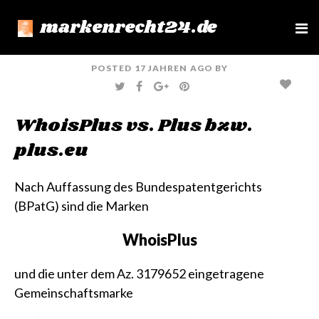
markenrecht24.de
e
n
u
POSTED
17 JAHREN
AGO
BY
T
F
G
P
W
A
O
I
I
C
O
N
T
E
G
T
WhoisPlus vs. Plus bzw.
T
B
L
E
E
O
E
R
R
O
+
E
plus.eu
K
S
T
Nach Auffassung des Bundespatentgerichts
(BPatG) sind die Marken
WhoisPlus
und die unter dem
Az. 3179652
eingetragene
Gemeinschaftsmarke