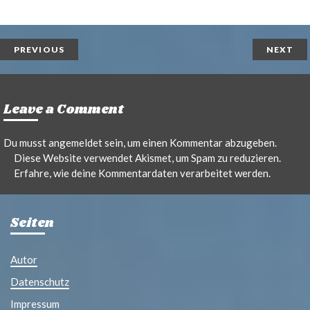
r
m
i
a
n
i
t
l
PREVIOUS
NEXT
Leave a Comment
Du musst
angemeldet
sein, um einen Kommentar abzugeben.
Diese Website verwendet Akismet, um Spam zu reduzieren.
Erfahre, wie deine Kommentardaten verarbeitet werden.
Seiten
Autor
Datenschutz
Impressum