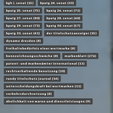
bgh i. senat
(15)
bpatg 24. senat
(33)
bpatg 25. senat
(75)
bpatg 26. senat
(71)
bpatg 27. senat
(80)
bpatg 28. senat
(60)
bpatg 29. senat
(73)
bpatg 30. senat
(57)
bpatg 33. senat
(41)
der titelschutzanzeiger
(15)
dynamo dresden
(8)
freihaltebedürfnis einer wortmarke
(8)
kennzeichnungsschwäche
(8)
markenblatt
(276)
patent- und markenämter international
(11)
rechtserhaltende benutzung
(10)
rundy titelschutz journal
(14)
unterscheidungskraft bei wortmarken
(11)
verkehrsdurchsetzung
(8)
ähnlichkeit von waren und dienstleistungen
(9)