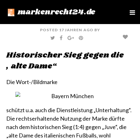
markenrecht24.de
e
n
u
POSTED
17 JAHREN
AGO
BY
T
F
G
P
W
A
O
I
I
C
O
N
T
E
G
T
Historischer Sieg gegen die
T
B
L
E
E
O
E
R
R
O
+
E
„alte Dame“
K
S
T
Die Wort-/Bildmarke
schützt u.a. auch die Dienstleistung „Unterhaltung“.
Die rechtserhaltende Nutzung der Marke dürfte
nach dem historischen Sieg (1:4) gegen „Juve“, die
„alte Dame des italienischen Fußballs, wohl