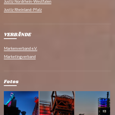
Justiz Nordrhein-Westfalen
Justiz Rheinland-Pfalz
VERBÄNDE
Markenverband e.V.
Marketingverband
Fotos