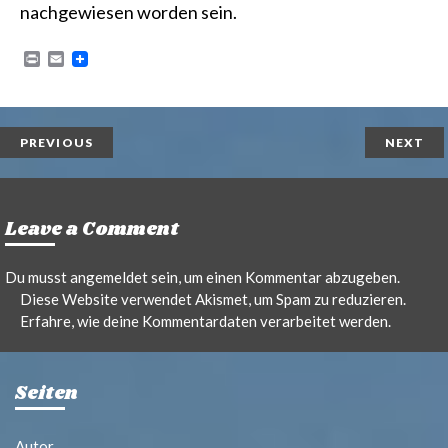
nachgewiesen worden sein.
P
E
r
m
i
a
n
i
t
l
PREVIOUS
NEXT
Leave a Comment
Du musst
angemeldet
sein, um einen Kommentar abzugeben.
Diese Website verwendet Akismet, um Spam zu reduzieren.
Erfahre, wie deine Kommentardaten verarbeitet werden.
Seiten
Autor