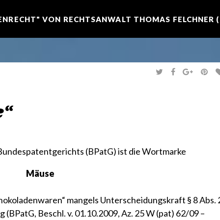
NRECHT" VON RECHTSANWALT THOMAS FELCHNER (R
T
F
G
P
W
A
O
I
I
C
O
N
T
E
G
T
T
B
L
E
E
O
E
R
e“
R
O
+
E
K
S
T
 Bundespatentgerichts (BPatG)
ist die
Wortmarke
Mäuse
chokoladenwaren“ mangels Unterscheidungskraft
§ 8 Abs. 
g (
BPatG, Beschl. v. 01.10.2009, Az. 25 W (pat) 62/09 –