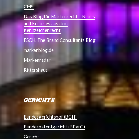
CMS
Das Blog für Markenrecht – Neues
und Kurioses aus dem
Kennzeichenrecht
ESCH. The Brand Consultants Blog
markenblog.de
Markenradar
Rittershaus
GERICHTE
Bundesgerichtshof (BGH)
Bundespatentgericht (BPatG)
Gericht