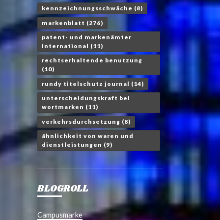
kennzeichnungsschwäche
(8)
markenblatt
(276)
patent- und markenämter
international
(11)
rechtserhaltende benutzung
(10)
rundy titelschutz journal
(14)
unterscheidungskraft bei
wortmarken
(11)
verkehrsdurchsetzung
(8)
ähnlichkeit von waren und
dienstleistungen
(9)
BLOGROLL
Campusmarke