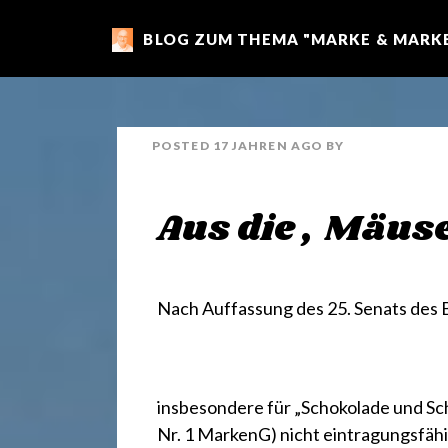
BLOG ZUM THEMA "MARKE & MARKE
m
a
POSTED
17 JAHREN
AGO
BY
r
Aus die „Mäus
k
e
Nach Auffassung des
25. Senats des
n
insbesondere für „Schokolade und S
Nr. 1 MarkenG
) nicht eintragungsfähi