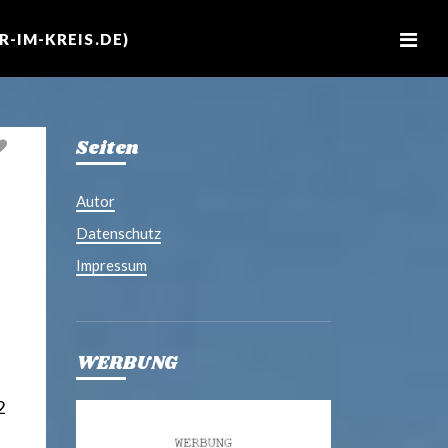
M
e
-IM-KREIS.DE)
n
u
Seiten
Autor
Datenschutz
Impressum
WERBUNG
2