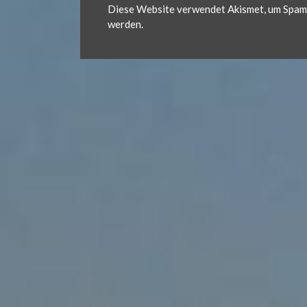
.
Diese Website verwendet Akismet, um Spam 
werden.
d
e