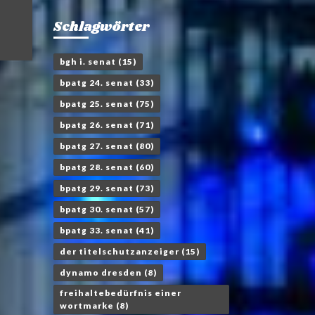
Schlagwörter
bgh i. senat
(15)
bpatg 24. senat
(33)
bpatg 25. senat
(75)
bpatg 26. senat
(71)
bpatg 27. senat
(80)
bpatg 28. senat
(60)
bpatg 29. senat
(73)
bpatg 30. senat
(57)
bpatg 33. senat
(41)
der titelschutzanzeiger
(15)
dynamo dresden
(8)
freihaltebedürfnis einer
wortmarke
(8)