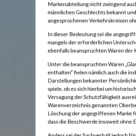
Markenabteilung nicht zwingend auc
männlichen Geschlechts bekannt und
angesprochenen Verkehrskreisen ohn
In dieser Bedeutung sei die angegriff
mangels der erforderlichen Untersche
ebenfalls beanspruchten Waren der Kl
Unter die beanspruchten Waren „Glasw
enthalten“ fielen nämlich auch die i
Darstellungen bekannter Persönlichk
spiele, ob es sich hierbei um historis
Versagung der Schutzfähigkeit ausrei
Warenverzeichnis genannten Oberbegr
Löschung der angegriffenen Marke fü
dass die Beschwerde insoweit ohne E
Anders sei der Sachverhalt jedoch f