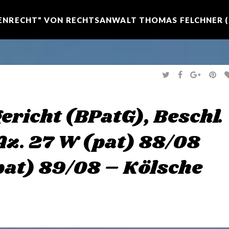
NRECHT" VON RECHTSANWALT THOMAS FELCHNER (R
T
F
G
P
W
A
O
I
I
C
O
N
T
E
G
T
T
B
L
E
E
O
E
R
richt (BPatG), Beschl.
R
O
+
E
K
S
T
 Az. 27 W (pat) 88/08
pat) 89/08 – Kölsche