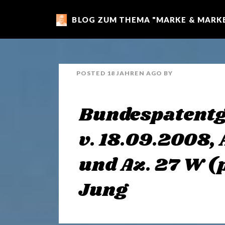
BLOG ZUM THEMA "MARKE & MARKE
m
a
POSTED
18 JAHREN
AGO
BY
r
Bundespatentge
k
v. 18.09.2008,
e
und Az. 27 W (
Jung
n