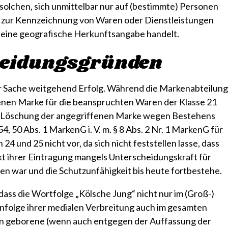
er solchen, sich unmittelbar nur auf (bestimmte) Personen
e zur Kennzeichnung von Waren oder Dienstleistungen
m eine geografische Herkunftsangabe handelt.
heidungsgründen
r Sache weitgehend Erfolg. Während die Markenabteilung
enen Marke für die beanspruchten Waren der Klasse 21
ur Löschung der angegriffenen Marke wegen Bestehens
4, 50 Abs. 1 MarkenG i. V. m. § 8 Abs. 2 Nr. 1 MarkenG für
4 und 25 nicht vor, da sich nicht feststellen lasse, dass
t ihrer Eintragung mangels Unterscheidungskraft für
n war und die Schutzunfähigkeit bis heute fortbestehe.
 dass die Wortfolge „Kölsche Jung“ nicht nur im (Groß-)
nfolge ihrer medialen Verbreitung auch im gesamten
Köln geborene (wenn auch entgegen der Auffassung der