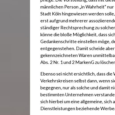
männlichen Person „in Wahrheit“ nur
Stadt Köln hingewiesen werden solle
erst aufgrund mehrerer assoziierende
ständiger Rechtsprechung zu solchen
könne die bloße Möglichkeit, dass sic
Gedankenschritte einstellen möge, d
entgegenstehen. Damit scheide aber e
gekennzeichneten Waren unmittelbar b
Abs. 2 Nr. 1 und 2 MarkenG zu löschen
Ebenso sei nicht ersichtlich, dass d
Verkehrskreisen selbst dann, wenn si
begegnen, nur als solche und damit n
bestimmten Unternehmen verstanden w
sich hierbei um eine allgemeine, sich
Dienstleistungen beziehende Werbeau