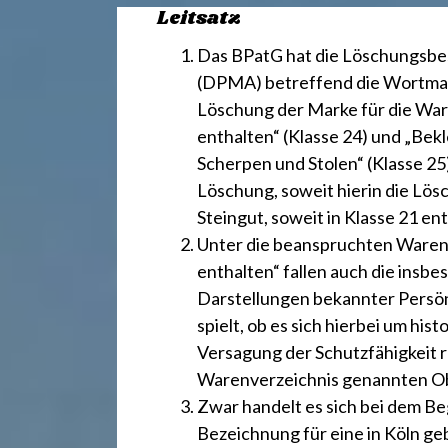
r
Leitsatz
e
Das BPatG hat die Löschungsbe
(DPMA) betreffend die Wortmark
Löschung der Marke für die War
c
enthalten“ (Klasse 24) und „Be
Scherpen und Stolen“ (Klasse 25
h
Löschung, soweit hierin die Lös
Steingut, soweit in Klasse 21 en
t
Unter die beanspruchten Waren „
enthalten“ fallen auch die insb
Darstellungen bekannter Persön
2
spielt, ob es sich hierbei um his
Versagung der Schutzfähigkeit r
4
Warenverzeichnis genannten Obe
Zwar handelt es sich bei dem Be
Bezeichnung für eine in Köln g