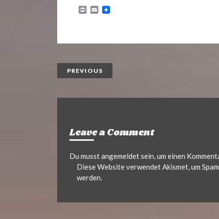
P
E
r
m
i
a
n
i
t
l
PREVIOUS
Leave a Comment
Du musst
angemeldet
sein, um einen Komment
Diese Website verwendet Akismet, um Spam 
werden.