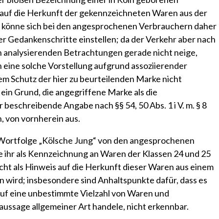
 auf die Herkunft der gekennzeichneten Waren aus der
, könne sich bei den angesprochenen Verbrauchern daher
r Gedankenschritte einstellen; da der Verkehr aber nach
 analysierenden Betrachtungen gerade nicht neige,
h eine solche Vorstellung aufgrund assoziierender
em Schutz der hier zu beurteilenden Marke nicht
in Grund, die angegriffene Marke als die
eschreibende Angabe nach §§ 54, 50 Abs. 1 i V. m. § 8
, von vornherein aus.
ie Wortfolge „Kölsche Jung“ von den angesprochenen
e ihr als Kennzeichnung an Waren der Klassen 24 und 25
icht als Hinweis auf die Herkunft dieser Waren aus einem
ird; insbesondere sind Anhaltspunkte dafür, dass es
 auf eine unbestimmte Vielzahl von Waren und
ssage allgemeiner Art handele, nicht erkennbar.