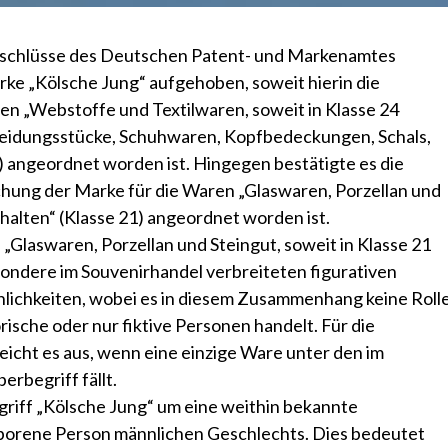
schlüsse des Deutschen Patent- und Markenamtes
e „Kölsche Jung“ aufgehoben, soweit hierin die
en „Webstoffe und Textilwaren, soweit in Klasse 24
kleidungsstücke, Schuhwaren, Kopfbedeckungen, Schals,
) angeordnet worden ist. Hingegen bestätigte es die
chung der Marke für die Waren „Glaswaren, Porzellan und
thalten“ (Klasse 21) angeordnet worden ist.
Glaswaren, Porzellan und Steingut, soweit in Klasse 21
esondere im Souvenirhandel verbreiteten figurativen
lichkeiten, wobei es in diesem Zusammenhang keine Roll
torische oder nur fiktive Personen handelt. Für die
eicht es aus, wenn eine einzige Ware unter den im
rbegriff fällt.
griff „Kölsche Jung“ um eine weithin bekannte
eborene Person männlichen Geschlechts. Dies bedeutet