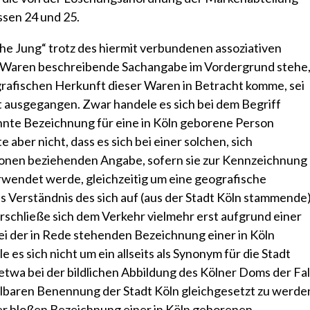
ssen 24 und 25.
he Jung“ trotz des hiermit verbundenen assoziativen
se Waren beschreibende Sachangabe im Vordergrund stehe
grafischen Herkunft dieser Waren in Betracht komme, sei
t ausgegangen. Zwar handele es sich bei dem Begriff
nnte Bezeichnung für eine in Köln geborene Person
aber nicht, dass es sich bei einer solchen, sich
sonen beziehenden Angabe, sofern sie zur Kennzeichnung
wendet werde, gleichzeitig um eine geografische
 Verständnis des sich auf (aus der Stadt Köln stammende
schließe sich dem Verkehr vielmehr erst aufgrund einer
i der in Rede stehenden Bezeichnung einer in Köln
s sich nicht um ein allseits als Synonym für die Stadt
twa bei der bildlichen Abbildung des Kölner Doms der Fal
telbaren Benennung der Stadt Köln gleichgesetzt zu werde
eser bloßen Bezeichnung einer in Köln geborenen