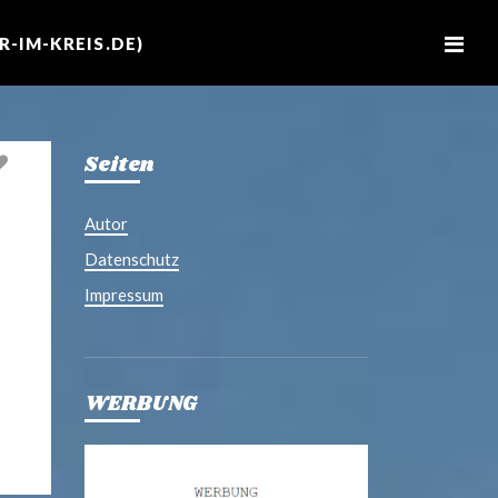
M
e
-IM-KREIS.DE)
n
u
Seiten
Autor
Datenschutz
Impressum
WERBUNG