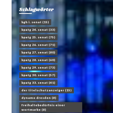
Schlagwörter
bgh i. senat
(15)
bpatg 24. senat
(33)
bpatg 25. senat
(75)
bpatg 26. senat
(71)
bpatg 27. senat
(80)
bpatg 28. senat
(60)
bpatg 29. senat
(73)
bpatg 30. senat
(57)
bpatg 33. senat
(41)
der titelschutzanzeiger
(15)
dynamo dresden
(8)
freihaltebedürfnis einer
wortmarke
(8)