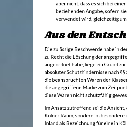
.
aber nicht, dass es sich bei ein
beziehenden Angabe, sofern si
d
verwendet wird, gleichzeitig u
Aus den Entsc
e
Die zulässige Beschwerde habe in de
zu Recht die Löschung der angegriff
angeordnet habe, liege ein Grund z
absoluter Schutzhindernisse nach §§ 5
die beanspruchten Waren der Klassen 2
die angegriffene Marke zum Zeitpunk
diese Waren nicht schutzfähig gewese
Im Ansatz zutreffend sei die Ansicht,
Kölner Raum, sondern insbesondere i
Inland als Bezeichnung für eine in 