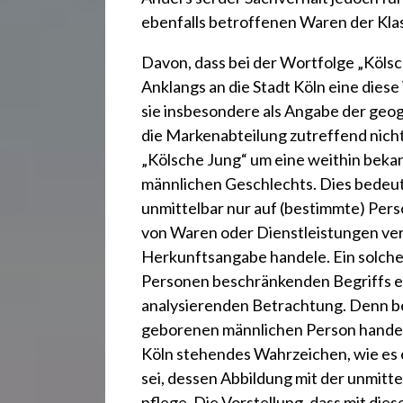
ebenfalls betroffenen Waren der Kla
Davon, dass bei der Wortfolge „Kölsc
Anklangs an die Stadt Köln eine die
sie insbesondere als Angabe der geo
die Markenabteilung zutreffend nich
„Kölsche Jung“ um eine weithin beka
männlichen Geschlechts. Dies bedeute 
unmittelbar nur auf (bestimmte) Per
von Waren oder Dienstleistungen ver
Herkunftsangabe handele. Ein solches
Personen beschränkenden Begriffs er
analysierenden Betrachtung. Denn be
geborenen männlichen Person handele e
Köln stehendes Wahrzeichen, wie es e
sei, dessen Abbildung mit der unmit
pflege. Die Vorstellung, dass mit di