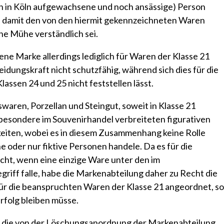
h in Köln aufgewachsene und noch ansässige) Person
 damit den von den hiermit gekennzeichneten Waren
e Mühe verständlich sei.
ene Marke allerdings lediglich für Waren der Klasse 21
idungskraft nicht schutzfähig, während sich dies für die
assen 24 und 25 nicht feststellen lässt.
aren, Porzellan und Steingut, soweit in Klasse 21
nsbesondere im Souvenirhandel verbreiteten figurativen
eiten, wobei es in diesem Zusammenhang keine Rolle
che oder nur fiktive Personen handele. Da es für die
cht, wenn eine einzige Ware unter den im
iff falle, habe die Markenabteilung daher zu Recht die
r die beanspruchten Waren der Klasse 21 angeordnet, so
rfolg bleiben müsse.
ür die von der Löschungsanordnung der Markenabteilung