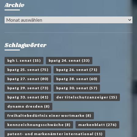
Archiv
Archiv
Schlagwörter
bgh i. senat
(15)
bpatg 24. senat
(33)
bpatg 25. senat
(75)
bpatg 26. senat
(71)
bpatg 27. senat
(80)
bpatg 28. senat
(60)
bpatg 29. senat
(73)
bpatg 30. senat
(57)
bpatg 33. senat
(41)
der titelschutzanzeiger
(15)
dynamo dresden
(8)
freihaltebedürfnis einer wortmarke
(8)
kennzeichnungsschwäche
(8)
markenblatt
(276)
patent- und markenämter international
(11)