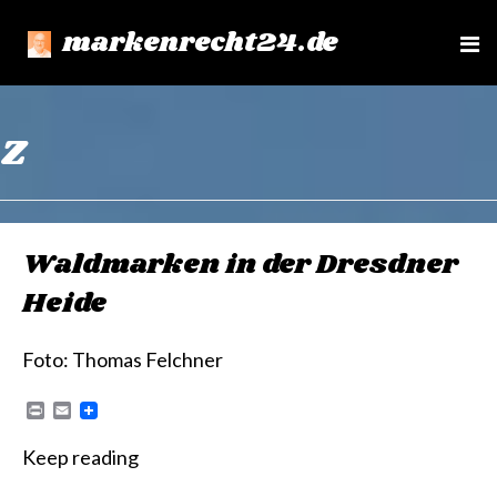
markenrecht24.de
e
n
u
Z
Waldmarken in der Dresdner
Heide
Foto: Thomas Felchner
P
E
r
m
i
a
Keep reading
n
i
t
l