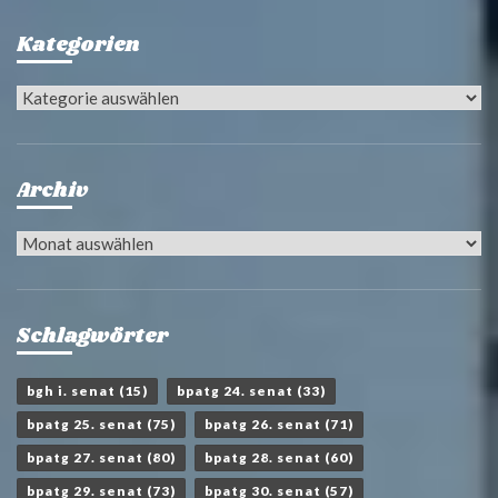
Kategorien
Kategorien
Archiv
Archiv
Schlagwörter
bgh i. senat
(15)
bpatg 24. senat
(33)
bpatg 25. senat
(75)
bpatg 26. senat
(71)
bpatg 27. senat
(80)
bpatg 28. senat
(60)
bpatg 29. senat
(73)
bpatg 30. senat
(57)