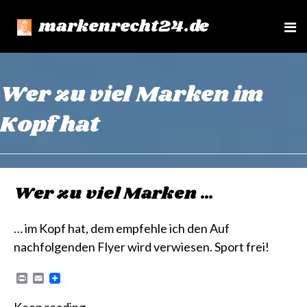
markenrecht24.de
e
n
u
Wer zu viel Marken im
Kopf hat
Wer zu viel Marken …
… im Kopf hat, dem empfehle ich den Auf
nachfolgenden Flyer wird verwiesen. Sport frei!
P
E
r
m
i
a