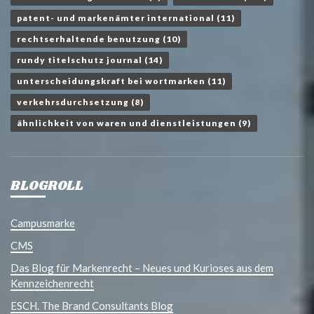
patent- und markenämter international
(11)
rechtserhaltende benutzung
(10)
rundy titelschutz journal
(14)
unterscheidungskraft bei wortmarken
(11)
verkehrsdurchsetzung
(8)
ähnlichkeit von waren und dienstleistungen
(9)
BLOGROLL
Campusmarke
CMS
Das Blog für Markenrecht – Neues und Kurioses aus dem
Kennzeichenrecht
ESCH. The Brand Consultants Blog