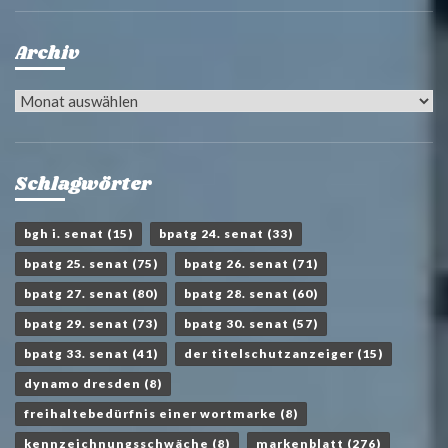
Archiv
Archiv
Schlagwörter
bgh i. senat
(15)
bpatg 24. senat
(33)
bpatg 25. senat
(75)
bpatg 26. senat
(71)
bpatg 27. senat
(80)
bpatg 28. senat
(60)
bpatg 29. senat
(73)
bpatg 30. senat
(57)
bpatg 33. senat
(41)
der titelschutzanzeiger
(15)
dynamo dresden
(8)
freihaltebedürfnis einer wortmarke
(8)
kennzeichnungsschwäche
(8)
markenblatt
(276)