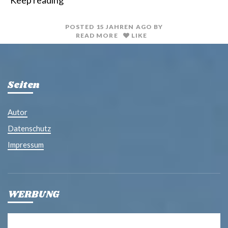
Keep reading
n
i
t
l
POSTED
15 JAHREN
AGO
BY
READ MORE
LIKE
Seiten
Autor
Datenschutz
Impressum
WERBUNG