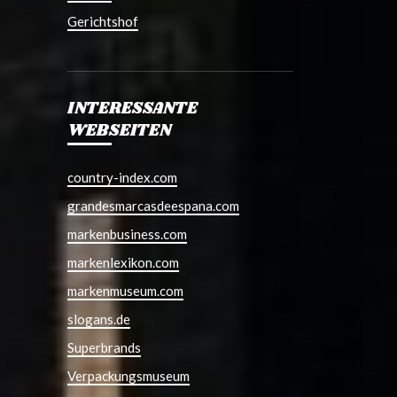
Gerichtshof
INTERESSANTE
WEBSEITEN
country-index.com
grandesmarcasdeespana.com
markenbusiness.com
markenlexikon.com
markenmuseum.com
slogans.de
Superbrands
Verpackungsmuseum