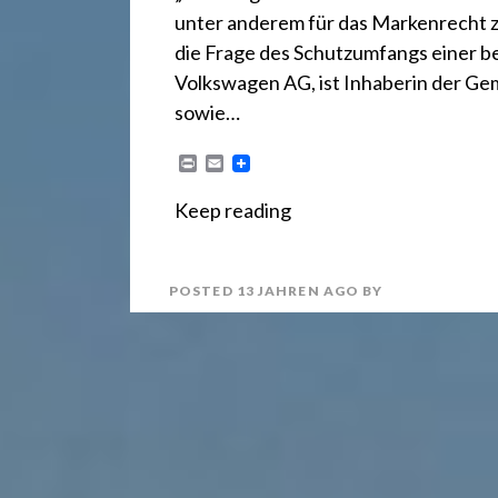
r
unter anderem für das Markenrecht zu
e
die Frage des Schutzumfangs einer b
Volkswagen AG, ist Inhaberin der 
sowie…
c
P
E
r
m
h
i
a
Keep reading
n
i
t
l
t
POSTED
13 JAHREN
AGO
BY
2
4