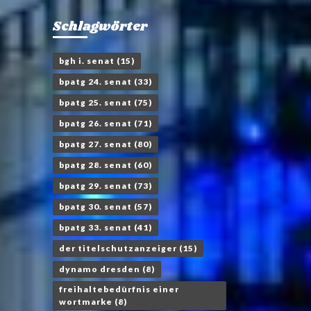
Schlagwörter
bgh i. senat
(15)
bpatg 24. senat
(33)
bpatg 25. senat
(75)
bpatg 26. senat
(71)
bpatg 27. senat
(80)
bpatg 28. senat
(60)
bpatg 29. senat
(73)
bpatg 30. senat
(57)
bpatg 33. senat
(41)
der titelschutzanzeiger
(15)
dynamo dresden
(8)
freihaltebedürfnis einer
wortmarke
(8)