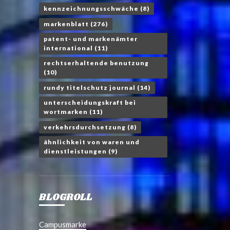
kennzeichnungsschwäche
(8)
markenblatt
(276)
patent- und markenämter
international
(11)
rechtserhaltende benutzung
(10)
rundy titelschutz journal
(14)
unterscheidungskraft bei
wortmarken
(11)
verkehrsdurchsetzung
(8)
ähnlichkeit von waren und
dienstleistungen
(9)
BLOGROLL
Campusmarke