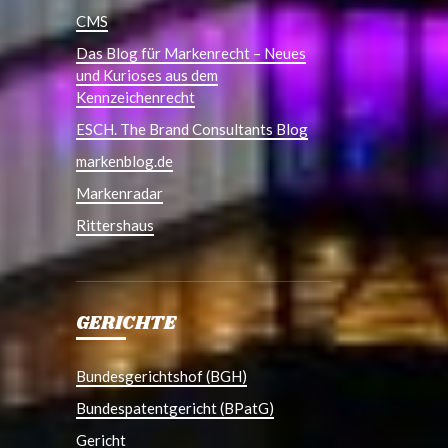
CMS
Das Blog für Markenrecht – Neues
und Kurioses aus dem
Kennzeichenrecht
ESCH. The Brand Consultants Blog
markenblog.de
Markenradar
Rittershaus
GERICHTE
Bundesgerichtshof (BGH)
Bundespatentgericht (BPatG)
Gericht