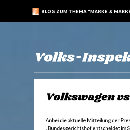
BLOG ZUM THEMA "MARKE & MARKE
m
a
r
Volks-Inspek
k
e
Volkswagen vs
n
Anbei die aktuelle Mitteilung der Pr
„Bundesgerichtshof entscheidet im S