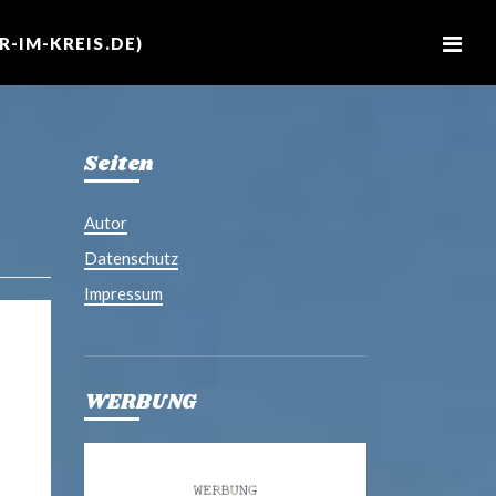
M
e
-IM-KREIS.DE)
n
u
Seiten
Autor
Datenschutz
Impressum
WERBUNG