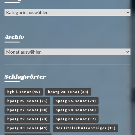
Kategorien
Archiv
Archiv
Schlagwörter
bgh i. senat
(15)
bpatg 24. senat
(33)
bpatg 25. senat
(75)
bpatg 26. senat
(71)
bpatg 27. senat
(80)
bpatg 28. senat
(60)
bpatg 29. senat
(73)
bpatg 30. senat
(57)
bpatg 33. senat
(41)
der titelschutzanzeiger
(15)