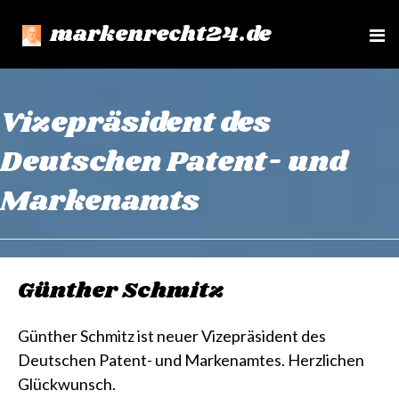
markenrecht24.de
e
n
u
Vizepräsident des
Deutschen Patent- und
Markenamts
Günther Schmitz
Günther Schmitz ist neuer Vizepräsident des
Deutschen Patent- und Markenamtes. Herzlichen
Glückwunsch.