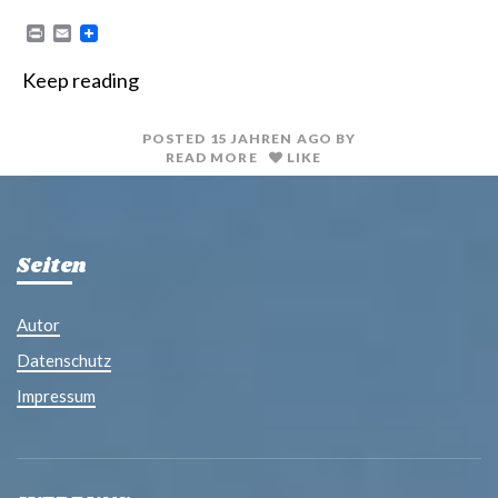
P
E
r
m
i
a
Keep reading
n
i
t
l
POSTED
15 JAHREN
AGO
BY
READ MORE
LIKE
Seiten
Autor
Datenschutz
Impressum