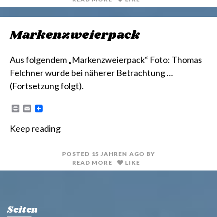
Markenzweierpack
Aus folgendem „Markenzweierpack“ Foto: Thomas
Felchner wurde bei näherer Betrachtung …
(Fortsetzung folgt).
P
E
r
m
i
a
Keep reading
n
i
t
l
POSTED
15 JAHREN
AGO
BY
READ MORE
LIKE
Seiten