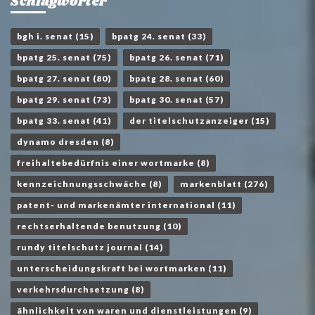
Schlagwörter
bgh i. senat
(15)
bpatg 24. senat
(33)
bpatg 25. senat
(75)
bpatg 26. senat
(71)
bpatg 27. senat
(80)
bpatg 28. senat
(60)
bpatg 29. senat
(73)
bpatg 30. senat
(57)
bpatg 33. senat
(41)
der titelschutzanzeiger
(15)
dynamo dresden
(8)
freihaltebedürfnis einer wortmarke
(8)
kennzeichnungsschwäche
(8)
markenblatt
(276)
patent- und markenämter international
(11)
rechtserhaltende benutzung
(10)
rundy titelschutz journal
(14)
unterscheidungskraft bei wortmarken
(11)
verkehrsdurchsetzung
(8)
ähnlichkeit von waren und dienstleistungen
(9)