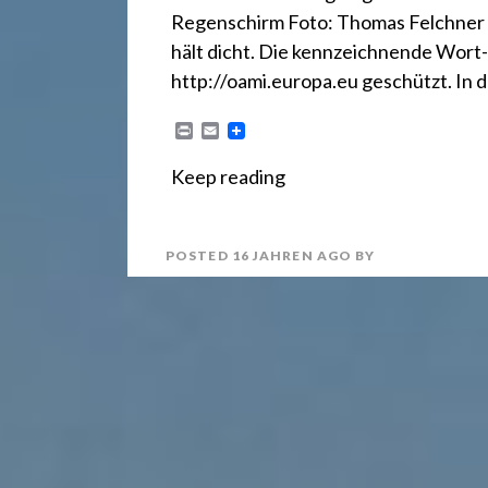
r
Regenschirm Foto: Thomas Felchner w
e
hält dicht. Die kennzeichnende Wort-
http://oami.europa.eu geschützt. In 
c
P
E
r
m
i
a
Keep reading
n
i
h
t
l
POSTED
16 JAHREN
AGO
BY
t
2
4