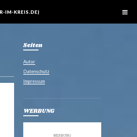
M
e
-IM-KREIS.DE)
n
u
Seiten
Autor
Datenschutz
Impressum
WERBUNG