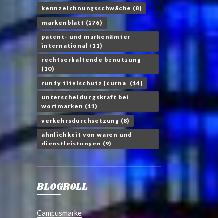
kennzeichnungsschwäche
(8)
markenblatt
(276)
patent- und markenämter
international
(11)
rechtserhaltende benutzung
(10)
rundy titelschutz journal
(14)
unterscheidungskraft bei
wortmarken
(11)
verkehrsdurchsetzung
(8)
ähnlichkeit von waren und
dienstleistungen
(9)
BLOGROLL
Campusmarke