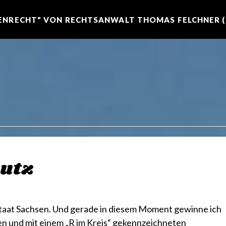
NRECHT" VON RECHTSANWALT THOMAS FELCHNER (R
utz
istaat Sachsen. Und gerade in diesem Moment gewinne ich
en und mit einem „R im Kreis“ gekennzeichneten