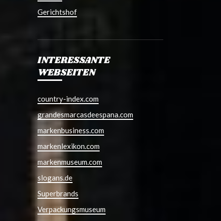
Gerichtshof
INTERESSANTE
WEBSEITEN
country-index.com
grandesmarcasdeespana.com
markenbusiness.com
markenlexikon.com
markenmuseum.com
slogans.de
Superbrands
Verpackungsmuseum