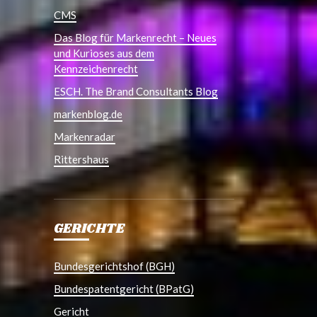
CMS
Das Blog für Markenrecht – Neues
und Kurioses aus dem
Kennzeichenrecht
ESCH. The Brand Consultants Blog
markenblog.de
Markenradar
Rittershaus
GERICHTE
Bundesgerichtshof (BGH)
Bundespatentgericht (BPatG)
Gericht