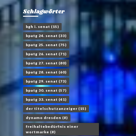
Schlagwörter
bgh i. senat
(15)
bpatg 24. senat
(33)
bpatg 25. senat
(75)
bpatg 26. senat
(71)
bpatg 27. senat
(80)
bpatg 28. senat
(60)
bpatg 29. senat
(73)
bpatg 30. senat
(57)
bpatg 33. senat
(41)
der titelschutzanzeiger
(15)
dynamo dresden
(8)
freihaltebedürfnis einer
wortmarke
(8)