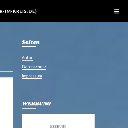
M
e
-IM-KREIS.DE)
n
u
Seiten
Autor
Datenschutz
Impressum
WERBUNG