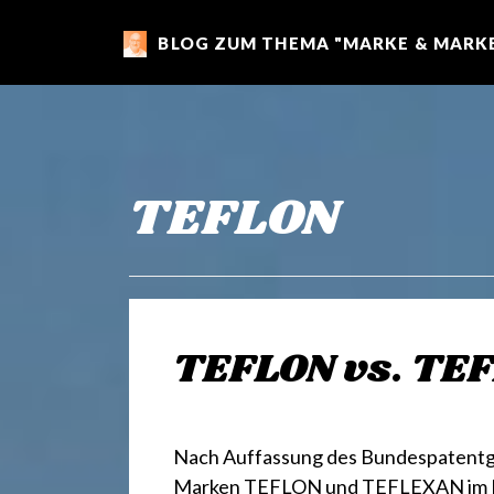
BLOG ZUM THEMA "MARKE & MARKE
m
a
r
TEFLON
k
e
TEFLON vs. TE
n
Nach Auffassung des Bundespatentge
Marken TEFLON und TEFLEXAN im Ber