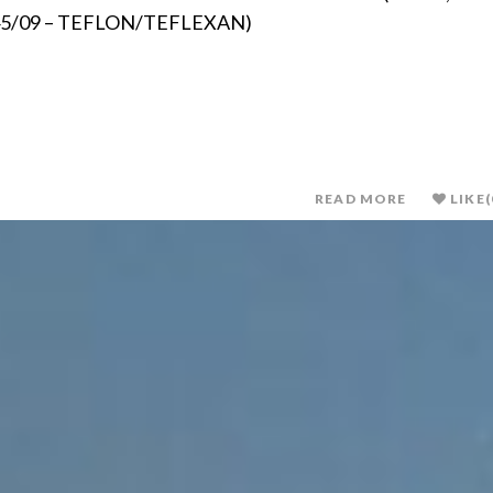
at) 45/09 – TEFLON/TEFLEXAN)
READ MORE
LIKE
(