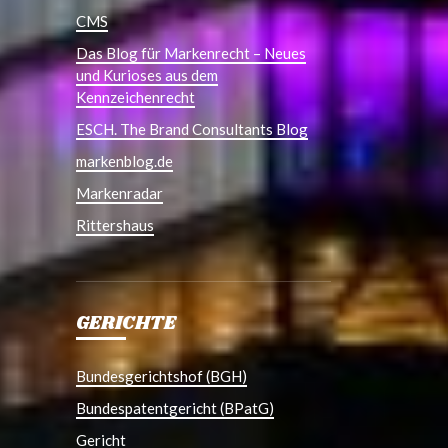
CMS
Das Blog für Markenrecht – Neues
und Kurioses aus dem
Kennzeichenrecht
ESCH. The Brand Consultants Blog
markenblog.de
Markenradar
Rittershaus
GERICHTE
Bundesgerichtshof (BGH)
Bundespatentgericht (BPatG)
Gericht