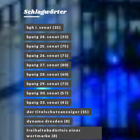
Schlagwörter
bgh i. senat
(15)
bpatg 24. senat
(33)
bpatg 25. senat
(75)
bpatg 26. senat
(71)
bpatg 27. senat
(80)
bpatg 28. senat
(60)
bpatg 29. senat
(73)
bpatg 30. senat
(57)
bpatg 33. senat
(41)
der titelschutzanzeiger
(15)
dynamo dresden
(8)
freihaltebedürfnis einer
wortmarke
(8)