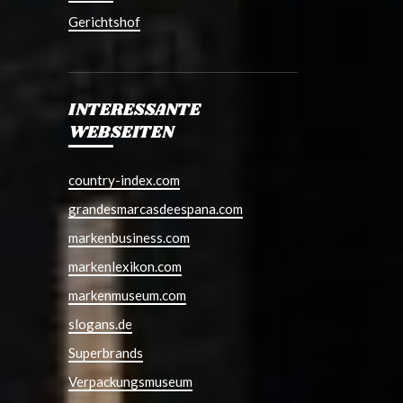
Gerichtshof
INTERESSANTE
WEBSEITEN
country-index.com
grandesmarcasdeespana.com
markenbusiness.com
markenlexikon.com
markenmuseum.com
slogans.de
Superbrands
Verpackungsmuseum