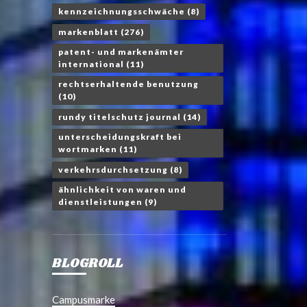
kennzeichnungsschwäche
(8)
markenblatt
(276)
patent- und markenämter
international
(11)
rechtserhaltende benutzung
(10)
rundy titelschutz journal
(14)
unterscheidungskraft bei
wortmarken
(11)
verkehrsdurchsetzung
(8)
ähnlichkeit von waren und
dienstleistungen
(9)
BLOGROLL
Campusmarke