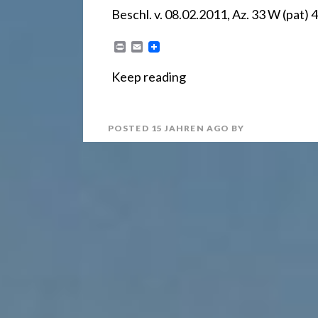
r
Beschl. v. 08.02.2011, Az. 33 W (p
e
P
E
r
m
i
a
Keep reading
c
n
i
t
l
h
POSTED
15 JAHREN
AGO
BY
t
2
4