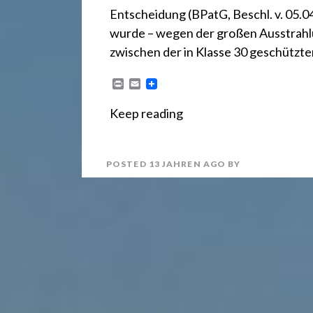
r
Entscheidung (BPatG, Beschl. v. 05.0
e
wurde – wegen der großen Ausstrahlu
zwischen der in Klasse 30 geschütz
c
P
E
r
m
i
a
Keep reading
n
i
h
t
l
POSTED
13 JAHREN
AGO
BY
t
2
4