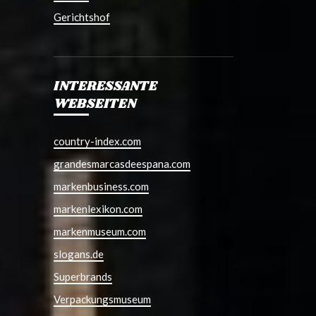
Gerichtshof
INTERESSANTE
WEBSEITEN
country-index.com
grandesmarcasdeespana.com
markenbusiness.com
markenlexikon.com
markenmuseum.com
slogans.de
Superbrands
Verpackungsmuseum