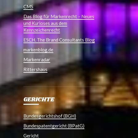
CMS
Das Blog für Markenrecht – Neues
und Kurioses aus dem
Kennzeichenrecht
ESCH. The Brand Consultants Blog
markenblog.de
Markenradar
Rittershaus
GERICHTE
Bundesgerichtshof (BGH)
Bundespatentgericht (BPatG)
Gericht