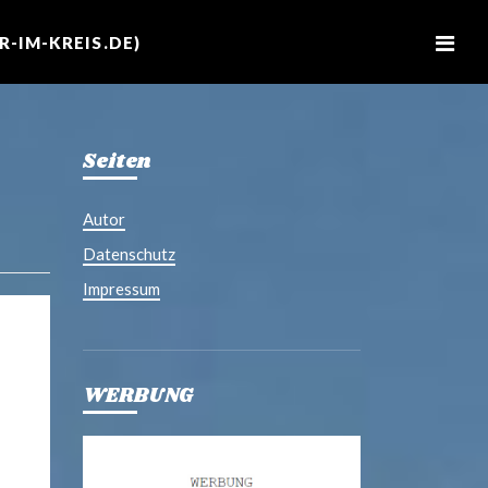
M
e
-IM-KREIS.DE)
n
u
Seiten
Autor
Datenschutz
Impressum
WERBUNG