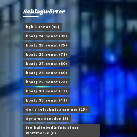
Schlagwörter
bgh i. senat
(15)
bpatg 24. senat
(33)
bpatg 25. senat
(75)
bpatg 26. senat
(71)
bpatg 27. senat
(80)
bpatg 28. senat
(60)
bpatg 29. senat
(73)
bpatg 30. senat
(57)
bpatg 33. senat
(41)
der titelschutzanzeiger
(15)
dynamo dresden
(8)
freihaltebedürfnis einer
wortmarke
(8)