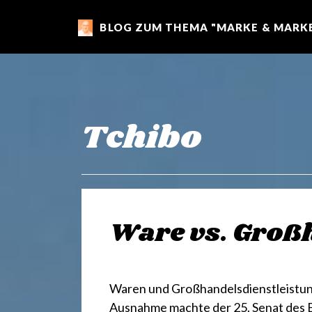
BLOG ZUM THEMA "MARKE & MARKE
m
a
r
Tchibo
k
e
Ware vs. Groß
n
Waren und Großhandelsdienstleistunge
Ausnahme machte der 25. Senat des 