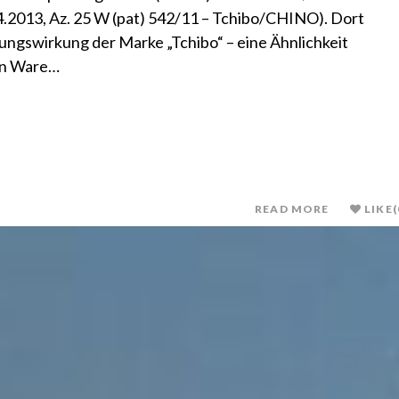
4.2013, Az. 25 W (pat) 542/11 – Tchibo/CHINO). Dort
ngswirkung der Marke „Tchibo“ – eine Ähnlichkeit
ten Ware…
READ MORE
LIKE
(