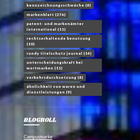
kennzeichnungsschwäche
(8)
markenblatt
(276)
patent- und markenämter
international
(11)
rechtserhaltende benutzung
(10)
rundy titelschutz journal
(14)
unterscheidungskraft bei
wortmarken
(11)
verkehrsdurchsetzung
(8)
ähnlichkeit von waren und
dienstleistungen
(9)
BLOGROLL
Campusmarke