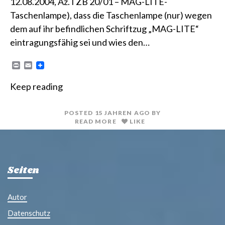
12.08.2004, Az. I ZB 20/01 – MAG-LITE-
Taschenlampe), dass die Taschenlampe (nur) wegen
dem auf ihr befindlichen Schriftzug „MAG-LITE“
eintragungsfähig sei und wies den…
P
E
r
m
i
a
Keep reading
n
i
t
l
POSTED
15 JAHREN
AGO
BY
READ MORE
LIKE
Seiten
Autor
Datenschutz