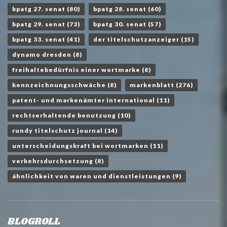
bpatg 27. senat
(80)
bpatg 28. senat
(60)
bpatg 29. senat
(73)
bpatg 30. senat
(57)
bpatg 33. senat
(41)
der titelschutzanzeiger
(15)
dynamo dresden
(8)
freihaltebedürfnis einer wortmarke
(8)
kennzeichnungsschwäche
(8)
markenblatt
(276)
patent- und markenämter international
(11)
rechtserhaltende benutzung
(10)
rundy titelschutz journal
(14)
unterscheidungskraft bei wortmarken
(11)
verkehrsdurchsetzung
(8)
ähnlichkeit von waren und dienstleistungen
(9)
BLOGROLL