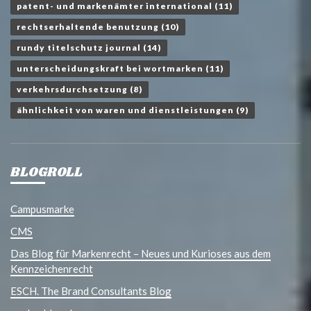
patent- und markenämter international
(11)
rechtserhaltende benutzung
(10)
rundy titelschutz journal
(14)
unterscheidungskraft bei wortmarken
(11)
verkehrsdurchsetzung
(8)
ähnlichkeit von waren und dienstleistungen
(9)
BLOGROLL
Campusmarke
CMS
Das Blog für Markenrecht – Neues und Kurioses aus dem
Kennzeichenrecht
ESCH. The Brand Consultants Blog