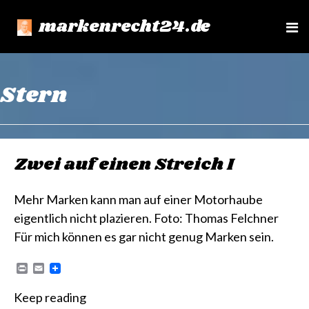
markenrecht24.de
e
n
u
Stern
Zwei auf einen Streich I
Mehr Marken kann man auf einer Motorhaube
eigentlich nicht plazieren. Foto: Thomas Felchner
Für mich können es gar nicht genug Marken sein.
P
E
r
m
i
a
Keep reading
n
i