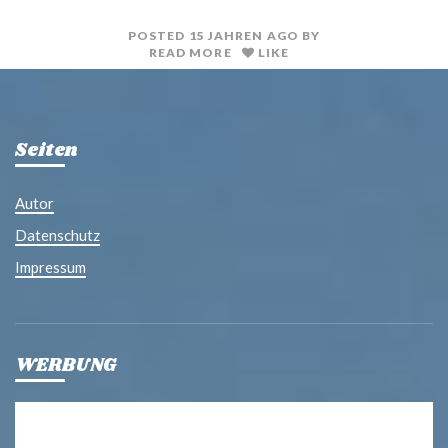
t
l
POSTED
15 JAHREN
AGO
BY
READ MORE
LIKE
Seiten
Autor
Datenschutz
Impressum
WERBUNG