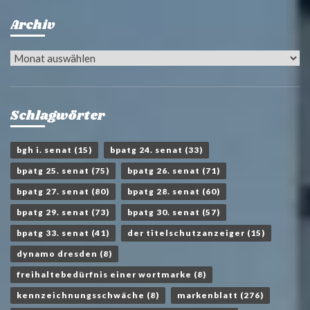
Archiv
Archiv
Schlagwörter
bgh i. senat
(15)
bpatg 24. senat
(33)
bpatg 25. senat
(75)
bpatg 26. senat
(71)
bpatg 27. senat
(80)
bpatg 28. senat
(60)
bpatg 29. senat
(73)
bpatg 30. senat
(57)
bpatg 33. senat
(41)
der titelschutzanzeiger
(15)
dynamo dresden
(8)
freihaltebedürfnis einer wortmarke
(8)
kennzeichnungsschwäche
(8)
markenblatt
(276)