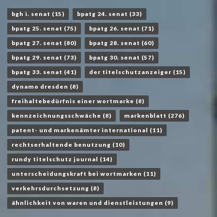
bgh i. senat
(15)
bpatg 24. senat
(33)
bpatg 25. senat
(75)
bpatg 26. senat
(71)
bpatg 27. senat
(80)
bpatg 28. senat
(60)
bpatg 29. senat
(73)
bpatg 30. senat
(57)
bpatg 33. senat
(41)
der titelschutzanzeiger
(15)
dynamo dresden
(8)
freihaltebedürfnis einer wortmarke
(8)
kennzeichnungsschwäche
(8)
markenblatt
(276)
patent- und markenämter international
(11)
rechtserhaltende benutzung
(10)
rundy titelschutz journal
(14)
unterscheidungskraft bei wortmarken
(11)
verkehrsdurchsetzung
(8)
ähnlichkeit von waren und dienstleistungen
(9)