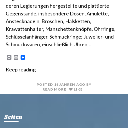
deren Legierungen hergestellte und plattierte
Gegenstände, insbesondere Dosen, Amulette,
Anstecknadeln, Broschen, Halsketten,
Krawattenhalter, Manschettenknöpfe, Ohrringe,
Schlüsselanhänger, Schmuckringe; Juwelier- und
Schmuckwaren, einschließlich Uhren;…
P
E
r
m
i
a
Keep reading
n
i
t
l
POSTED
16 JAHREN
AGO
BY
READ MORE
LIKE
Seiten