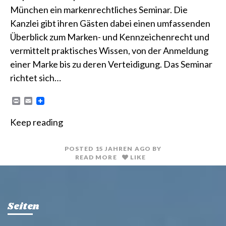
München ein markenrechtliches Seminar. Die
Kanzlei gibt ihren Gästen dabei einen umfassenden
Überblick zum Marken- und Kennzeichenrecht und
vermittelt praktisches Wissen, von der Anmeldung
einer Marke bis zu deren Verteidigung. Das Seminar
richtet sich…
P
E
r
m
i
a
Keep reading
n
i
t
l
POSTED
15 JAHREN
AGO
BY
READ MORE
LIKE
Seiten