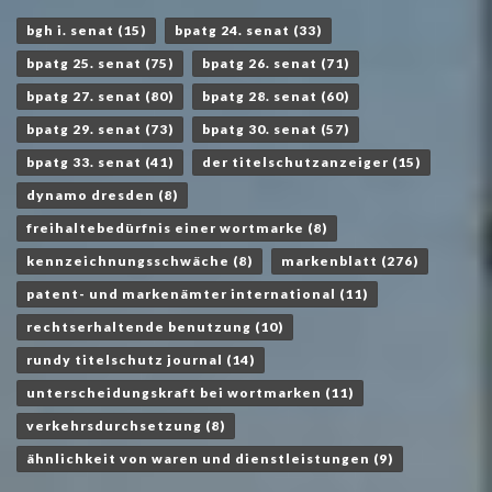
bgh i. senat
(15)
bpatg 24. senat
(33)
bpatg 25. senat
(75)
bpatg 26. senat
(71)
bpatg 27. senat
(80)
bpatg 28. senat
(60)
bpatg 29. senat
(73)
bpatg 30. senat
(57)
bpatg 33. senat
(41)
der titelschutzanzeiger
(15)
dynamo dresden
(8)
freihaltebedürfnis einer wortmarke
(8)
kennzeichnungsschwäche
(8)
markenblatt
(276)
patent- und markenämter international
(11)
rechtserhaltende benutzung
(10)
rundy titelschutz journal
(14)
unterscheidungskraft bei wortmarken
(11)
verkehrsdurchsetzung
(8)
ähnlichkeit von waren und dienstleistungen
(9)