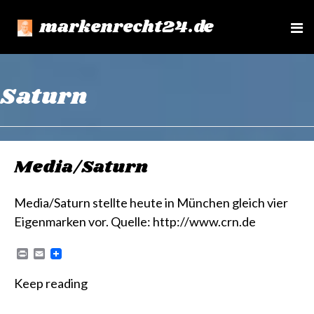
markenrecht24.de
e
n
u
Saturn
Media/Saturn
Media/Saturn stellte heute in München gleich vier
Eigenmarken vor. Quelle: http://www.crn.de
P
E
r
m
i
a
Keep reading
n
i
t
l