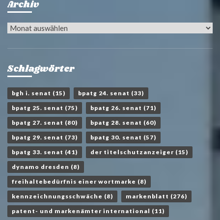
Archiv
Archiv
Schlagwörter
bgh i. senat
(15)
bpatg 24. senat
(33)
bpatg 25. senat
(75)
bpatg 26. senat
(71)
bpatg 27. senat
(80)
bpatg 28. senat
(60)
bpatg 29. senat
(73)
bpatg 30. senat
(57)
bpatg 33. senat
(41)
der titelschutzanzeiger
(15)
dynamo dresden
(8)
freihaltebedürfnis einer wortmarke
(8)
kennzeichnungsschwäche
(8)
markenblatt
(276)
patent- und markenämter international
(11)