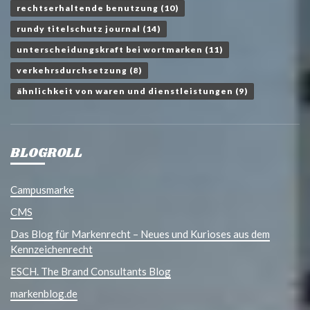
rechtserhaltende benutzung
(10)
rundy titelschutz journal
(14)
unterscheidungskraft bei wortmarken
(11)
verkehrsdurchsetzung
(8)
ähnlichkeit von waren und dienstleistungen
(9)
BLOGROLL
Campusmarke
CMS
Das Blog für Markenrecht – Neues und Kurioses aus dem
Kennzeichenrecht
ESCH. The Brand Consultants Blog
markenblog.de