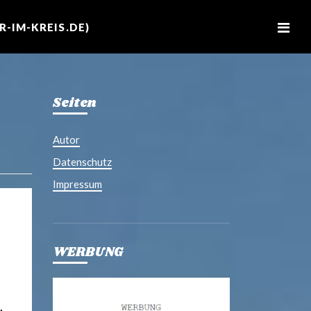
M
e
-IM-KREIS.DE)
n
u
Seiten
Autor
Datenschutz
Impressum
WERBUNG
,