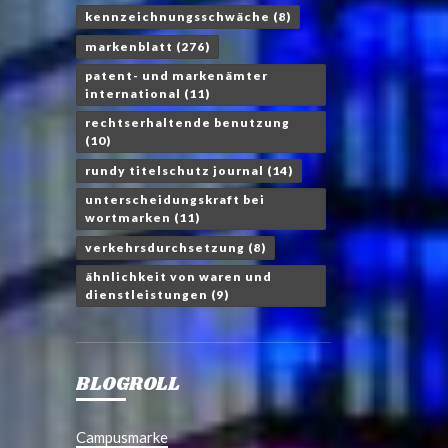
kennzeichnungsschwäche
(8)
markenblatt
(276)
patent- und markenämter
international
(11)
rechtserhaltende benutzung
(10)
rundy titelschutz journal
(14)
unterscheidungskraft bei
wortmarken
(11)
verkehrsdurchsetzung
(8)
ähnlichkeit von waren und
dienstleistungen
(9)
BLOGROLL
Campusmarke