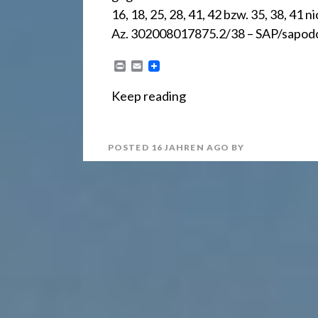
r
16, 18, 25, 28, 41, 42 bzw. 35, 38, 41
e
Az. 302008017875.2/38 – SAP/sapodo
P
E
r
m
c
i
a
Keep reading
n
i
t
l
h
POSTED
16 JAHREN
AGO
BY
t
2
4