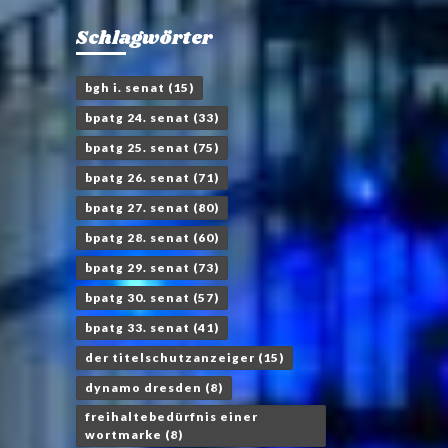
Schlagwörter
bgh i. senat
(15)
bpatg 24. senat
(33)
bpatg 25. senat
(75)
bpatg 26. senat
(71)
bpatg 27. senat
(80)
bpatg 28. senat
(60)
bpatg 29. senat
(73)
bpatg 30. senat
(57)
bpatg 33. senat
(41)
der titelschutzanzeiger
(15)
dynamo dresden
(8)
freihaltebedürfnis einer
wortmarke
(8)