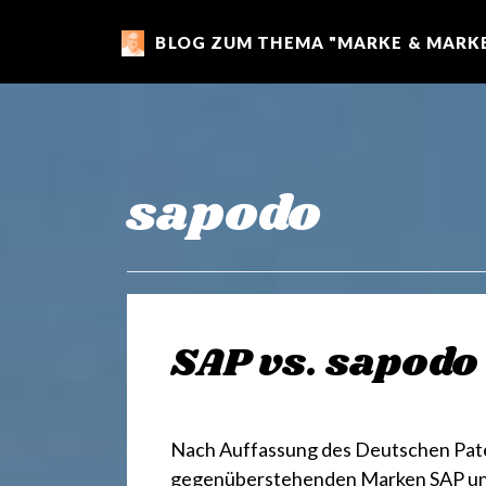
BLOG ZUM THEMA "MARKE & MARKE
m
a
r
sapodo
k
e
SAP vs. sapodo
n
Nach Auffassung des Deutschen Pate
gegenüberstehenden Marken SAP und F