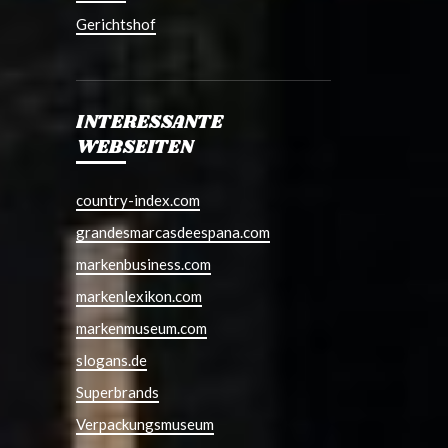
Gerichtshof
INTERESSANTE
WEBSEITEN
country-index.com
grandesmarcasdeespana.com
markenbusiness.com
markenlexikon.com
markenmuseum.com
slogans.de
Superbrands
Verpackungsmuseum