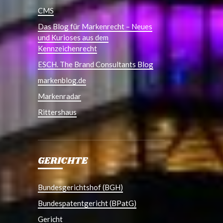
CMS
Das Blog für Markenrecht – Neues
und Kurioses aus dem
Kennzeichenrecht
ESCH. The Brand Consultants Blog
markenblog.de
Markenradar
Rittershaus
GERICHTE
Bundesgerichtshof (BGH)
Bundespatentgericht (BPatG)
Gericht