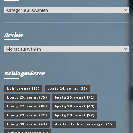
Kategorien
Archiv
Archiv
Schlagwörter
bgh i. senat
(15)
bpatg 24. senat
(33)
bpatg 25. senat
(75)
bpatg 26. senat
(71)
bpatg 27. senat
(80)
bpatg 28. senat
(60)
bpatg 29. senat
(73)
bpatg 30. senat
(57)
bpatg 33. senat
(41)
der titelschutzanzeiger
(15)
dynamo dresden
(8)