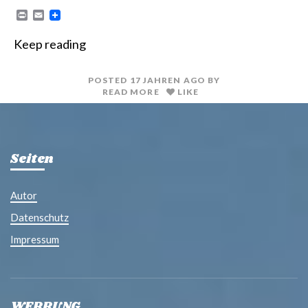
P
E
r
m
i
a
Keep reading
n
i
t
l
POSTED
17 JAHREN
AGO
BY
READ MORE
LIKE
Seiten
Autor
Datenschutz
Impressum
WERBUNG