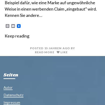
Beispiel dafür, wie eine Marke auf ungewöhnliche
Weise in einen werbenden Claim „eingebaut“ wird.
Kennen Sie andere…
P
E
r
m
i
a
Keep reading
n
i
t
l
POSTED
15 JAHREN
AGO
BY
READ MORE
LIKE
Seiten
Autor
Datenschutz
Impressum