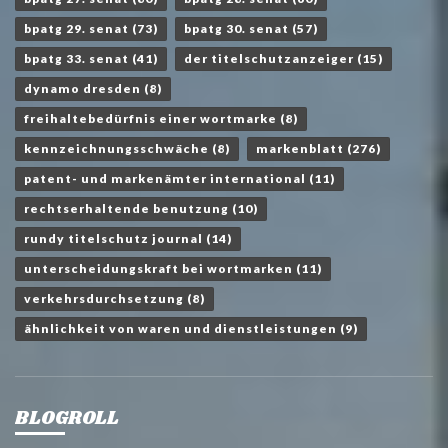
bpatg 29. senat
(73)
bpatg 30. senat
(57)
bpatg 33. senat
(41)
der titelschutzanzeiger
(15)
dynamo dresden
(8)
freihaltebedürfnis einer wortmarke
(8)
kennzeichnungsschwäche
(8)
markenblatt
(276)
patent- und markenämter international
(11)
rechtserhaltende benutzung
(10)
rundy titelschutz journal
(14)
unterscheidungskraft bei wortmarken
(11)
verkehrsdurchsetzung
(8)
ähnlichkeit von waren und dienstleistungen
(9)
BLOGROLL