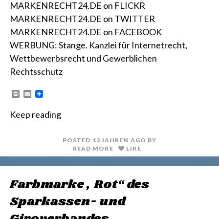
MARKENRECHT24.DE on FLICKR
MARKENRECHT24.DE on TWITTER
MARKENRECHT24.DE on FACEBOOK
WERBUNG: Stange. Kanzlei für Internetrecht,
Wettbewerbsrecht und Gewerblichen
Rechtsschutz
P
E
r
m
i
a
Keep reading
n
i
t
l
POSTED
13 JAHREN
AGO
BY
READ MORE
LIKE
Farbmarke „Rot“ des
Sparkassen- und
Giroverbandes