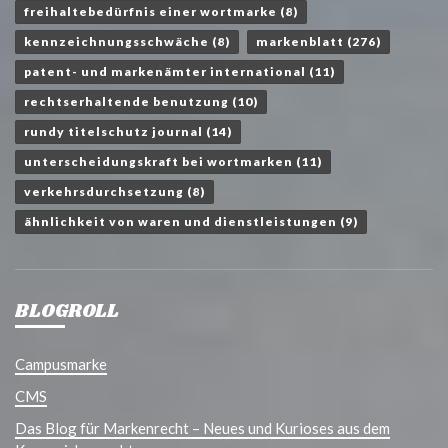
freihaltebedürfnis einer wortmarke
(8)
kennzeichnungsschwäche
(8)
markenblatt
(276)
patent- und markenämter international
(11)
rechtserhaltende benutzung
(10)
rundy titelschutz journal
(14)
unterscheidungskraft bei wortmarken
(11)
verkehrsdurchsetzung
(8)
ähnlichkeit von waren und dienstleistungen
(9)
BLOGROLL
Campusmarke
CMS
Das Blog für Markenrecht – Neues und Kurioses aus dem