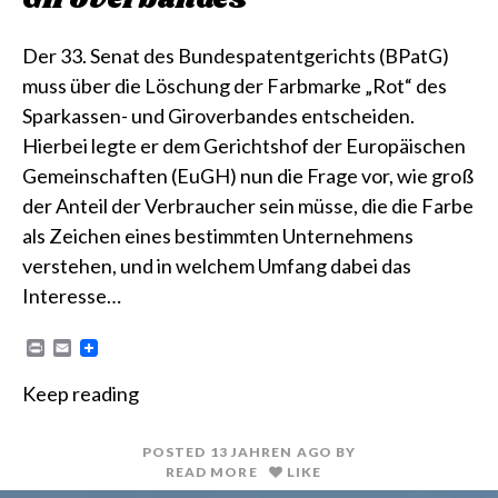
Der 33. Senat des Bundespatentgerichts (BPatG)
muss über die Löschung der Farbmarke „Rot“ des
Sparkassen- und Giroverbandes entscheiden.
Hierbei legte er dem Gerichtshof der Europäischen
Gemeinschaften (EuGH) nun die Frage vor, wie groß
der Anteil der Verbraucher sein müsse, die die Farbe
als Zeichen eines bestimmten Unternehmens
verstehen, und in welchem Umfang dabei das
Interesse…
P
E
r
m
i
a
Keep reading
n
i
t
l
POSTED
13 JAHREN
AGO
BY
READ MORE
LIKE