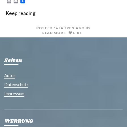
P
E
r
m
i
a
Keep reading
n
i
t
l
POSTED
16 JAHREN
AGO
BY
READ MORE
LIKE
Seiten
Autor
Datenschutz
Impressum
WERBUNG