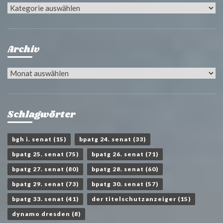
Kategorien
Archiv
Archiv
Schlagwörter
bgh i. senat
(15)
bpatg 24. senat
(33)
bpatg 25. senat
(75)
bpatg 26. senat
(71)
bpatg 27. senat
(80)
bpatg 28. senat
(60)
bpatg 29. senat
(73)
bpatg 30. senat
(57)
bpatg 33. senat
(41)
der titelschutzanzeiger
(15)
dynamo dresden
(8)