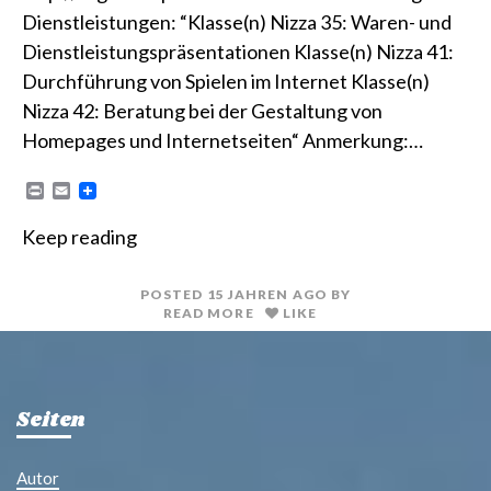
Dienstleistungen: “Klasse(n) Nizza 35: Waren- und
Dienstleistungspräsentationen Klasse(n) Nizza 41:
Durchführung von Spielen im Internet Klasse(n)
Nizza 42: Beratung bei der Gestaltung von
Homepages und Internetseiten“ Anmerkung:…
P
E
r
m
i
a
Keep reading
n
i
t
l
POSTED
15 JAHREN
AGO
BY
READ MORE
LIKE
Seiten
Autor