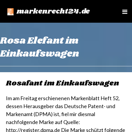
markenrecht24.de
e
n
u
Rosa Elefant im
Einkaufswagen
Rosafant im Einkaufswagen
Im am Freitag erschienenen Markenblatt Heft 52,
dessen Herausgeber das Deutsche Patent- und
Markenamt (DPMA) ist, fiel mir diesmal
nachfolgende Marke auf Quelle:
http://register.dpma.de Die Marke schützt folgende