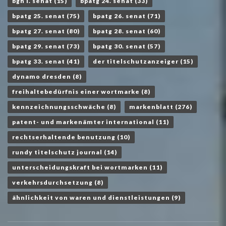
bgh i. senat
(15)
bpatg 24. senat
(33)
bpatg 25. senat
(75)
bpatg 26. senat
(71)
bpatg 27. senat
(80)
bpatg 28. senat
(60)
bpatg 29. senat
(73)
bpatg 30. senat
(57)
bpatg 33. senat
(41)
der titelschutzanzeiger
(15)
dynamo dresden
(8)
freihaltebedürfnis einer wortmarke
(8)
kennzeichnungsschwäche
(8)
markenblatt
(276)
patent- und markenämter international
(11)
rechtserhaltende benutzung
(10)
rundy titelschutz journal
(14)
unterscheidungskraft bei wortmarken
(11)
verkehrsdurchsetzung
(8)
ähnlichkeit von waren und dienstleistungen
(9)