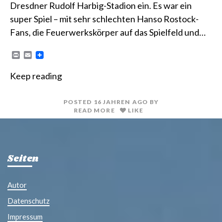
Dresdner Rudolf Harbig-Stadion ein. Es war ein
super Spiel – mit sehr schlechten Hanso Rostock-
Fans, die Feuerwerkskörper auf das Spielfeld und…
P
E
r
m
i
a
Keep reading
n
i
t
l
POSTED
16 JAHREN
AGO
BY
READ MORE
LIKE
Seiten
Autor
Datenschutz
Impressum