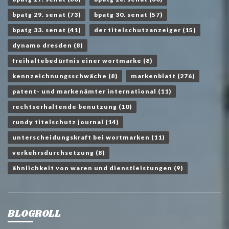
bpatg 29. senat
(73)
bpatg 30. senat
(57)
bpatg 33. senat
(41)
der titelschutzanzeiger
(15)
dynamo dresden
(8)
freihaltebedürfnis einer wortmarke
(8)
kennzeichnungsschwäche
(8)
markenblatt
(276)
patent- und markenämter international
(11)
rechtserhaltende benutzung
(10)
rundy titelschutz journal
(14)
unterscheidungskraft bei wortmarken
(11)
verkehrsdurchsetzung
(8)
ähnlichkeit von waren und dienstleistungen
(9)
BLOGROLL