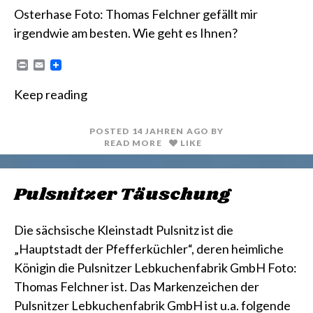
Osterhase Foto: Thomas Felchner gefällt mir
irgendwie am besten. Wie geht es Ihnen?
P
E
r
m
i
a
Keep reading
n
i
t
l
POSTED
14 JAHREN
AGO
BY
READ MORE
LIKE
Pulsnitzer Täuschung
Die sächsische Kleinstadt Pulsnitz ist die
„Hauptstadt der Pfefferküchler“, deren heimliche
Königin die Pulsnitzer Lebkuchenfabrik GmbH Foto:
Thomas Felchner ist. Das Markenzeichen der
Pulsnitzer Lebkuchenfabrik GmbH ist u.a. folgende