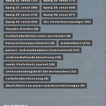
bpatg 25. senat
(75)
bpatg 26. senat
(71)
bpatg 27. senat
(80)
bpatg 28. senat
(60)
bpatg 29. senat
(73)
bpatg 30. senat
(57)
bpatg 33. senat
(41)
der titelschutzanzeiger
(15)
dynamo dresden
(8)
freihaltebedürfnis einer wortmarke
(8)
kennzeichnungsschwäche
(8)
markenblatt
(276)
patent- und markenämter international
(11)
rechtserhaltende benutzung
(10)
rundy titelschutz journal
(14)
unterscheidungskraft bei wortmarken
(11)
verkehrsdurchsetzung
(8)
ähnlichkeit von waren und dienstleistungen
(9)