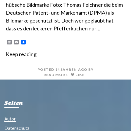
hübsche Bildmarke Foto: Thomas Felchner die beim
Deutschen Patent- und Markenamt (DPMA) als
Bildmarke geschützt ist. Doch wer geglaubt hat,
dass es den leckeren Pfefferkuchen nur…
P
E
r
m
i
a
Keep reading
n
i
t
l
POSTED
14 JAHREN
AGO
BY
READ MORE
LIKE
Seiten
Autor
Datenschutz