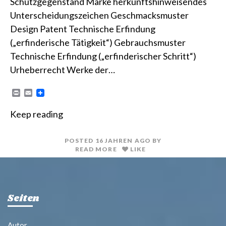
Schutzgegenstand Marke herkunftshinweisendes
Unterscheidungszeichen Geschmacksmuster
Design Patent Technische Erfindung
(„erfinderische Tätigkeit“) Gebrauchsmuster
Technische Erfindung („erfinderischer Schritt“)
Urheberrecht Werke der…
P
E
r
m
i
a
Keep reading
n
i
t
l
POSTED
16 JAHREN
AGO
BY
READ MORE
LIKE
Seiten
Autor