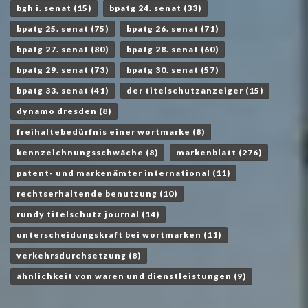
bgh i. senat
(15)
bpatg 24. senat
(33)
bpatg 25. senat
(75)
bpatg 26. senat
(71)
bpatg 27. senat
(80)
bpatg 28. senat
(60)
bpatg 29. senat
(73)
bpatg 30. senat
(57)
bpatg 33. senat
(41)
der titelschutzanzeiger
(15)
dynamo dresden
(8)
freihaltebedürfnis einer wortmarke
(8)
kennzeichnungsschwäche
(8)
markenblatt
(276)
patent- und markenämter international
(11)
rechtserhaltende benutzung
(10)
rundy titelschutz journal
(14)
unterscheidungskraft bei wortmarken
(11)
verkehrsdurchsetzung
(8)
ähnlichkeit von waren und dienstleistungen
(9)