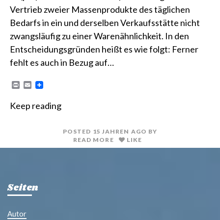
Vertrieb zweier Massenprodukte des täglichen
Bedarfs in ein und derselben Verkaufsstätte nicht
zwangsläufig zu einer Warenähnlichkeit. In den
Entscheidungsgründen heißt es wie folgt: Ferner
fehlt es auch in Bezug auf…
P
E
r
m
i
a
Keep reading
n
i
t
l
POSTED
15 JAHREN
AGO
BY
READ MORE
LIKE
Seiten
Autor