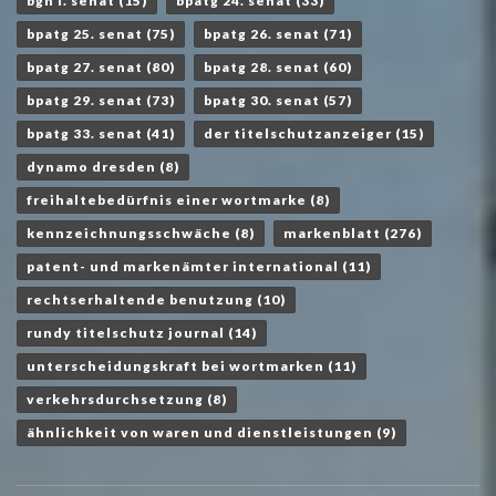
bgh i. senat
(15)
bpatg 24. senat
(33)
bpatg 25. senat
(75)
bpatg 26. senat
(71)
bpatg 27. senat
(80)
bpatg 28. senat
(60)
bpatg 29. senat
(73)
bpatg 30. senat
(57)
bpatg 33. senat
(41)
der titelschutzanzeiger
(15)
dynamo dresden
(8)
freihaltebedürfnis einer wortmarke
(8)
kennzeichnungsschwäche
(8)
markenblatt
(276)
patent- und markenämter international
(11)
rechtserhaltende benutzung
(10)
rundy titelschutz journal
(14)
unterscheidungskraft bei wortmarken
(11)
verkehrsdurchsetzung
(8)
ähnlichkeit von waren und dienstleistungen
(9)